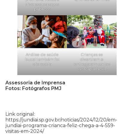
diversos espaços
públicos
Análise de saúde
Crianças se
bucal também foi
divertiram e
oferecida
entregaram cartas
ao Papai Noel
Assessoria de Imprensa
Fotos: Fotógrafos PMJ
Link original:
https://jundiai.sp.gov.br/noticias/2024/12/20/em-
jundiai-programa-crianca-feliz-chega-a-4-559-
visitas-em-2024/