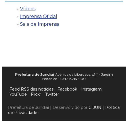
Vídeos
Imprensa Oficial
Sala de Imprensa
Prefeitura de Jundiaí
Avenida da Liberdade, s/nº - Jardim
Botânico - CEP 13214-900
Feed RSS das notícias
Facebook
Instagram
YouTube
Flickr
Twitter
Prefeitura de Jundiaí | Desenvolvido por
CIJUN
|
Política
de Privacidade