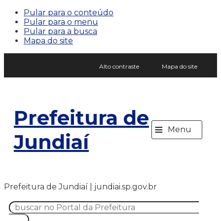
Pular para o conteúdo
Pular para o menu
Pular para a busca
Mapa do site
Alto contraste
Mapa do site
Prefeitura de
≡
Menu
Jundiaí
Prefeitura de Jundiaí | jundiai.sp.gov.br