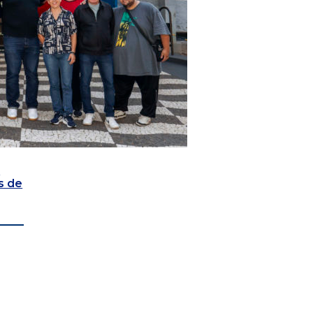
e
s de