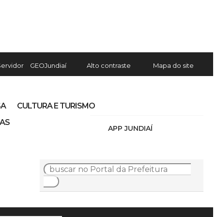
Servidor
GEOJundiaí
Alto contraste
Mapa do site
SA
CULTURA E TURISMO
IAS
APP JUNDIAÍ