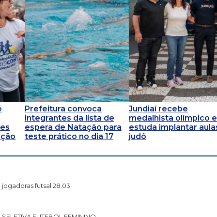
é
Prefeitura convoca
Jundiaí recebe
integrantes da lista de
medalhista olímpico 
des
espera de Natação para
estuda implantar aula
ação
teste prático no dia 17
judô
jogadoras futsal 28.03
SELETIVA FUTEBOL FEMININO