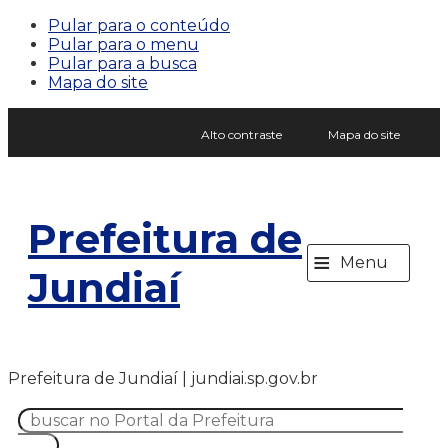
Pular para o conteúdo
Pular para o menu
Pular para a busca
Mapa do site
Alto contraste
Mapa do site
Prefeitura de
≡
Menu
Jundiaí
Prefeitura de Jundiaí | jundiai.sp.gov.br