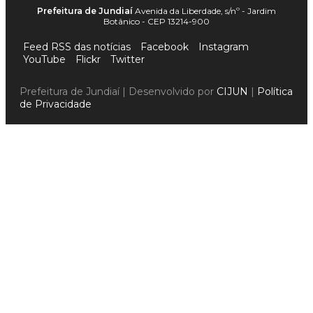
Prefeitura de Jundiaí
Avenida da Liberdade, s/nº - Jardim
Botânico - CEP 13214-900
Feed RSS das notícias
Facebook
Instagram
YouTube
Flickr
Twitter
Prefeitura de Jundiaí | Desenvolvido por
CIJUN
|
Política
de Privacidade