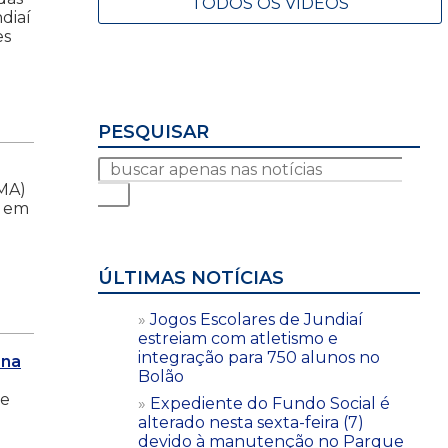
TODOS OS VÍDEOS
diaí
es
PESQUISAR
UMA)
s em
ÚLTIMAS NOTÍCIAS
Jogos Escolares de Jundiaí
estreiam com atletismo e
integração para 750 alunos no
ana
Bolão
te
Expediente do Fundo Social é
alterado nesta sexta-feira (7)
devido à manutenção no Parque