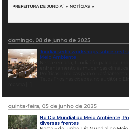
PREFEITURA DE JUNDIAÍ
»
NOTÍCIAS
»
domingo, 08 de junho de 2025
Jundiaí sedia workshops sobre resfr
Meio Ambiente
Nesta semana, Jundiaí foi palco de imp
enfrentamento às mudanças climáticas
Políticas Públicas para o Resfriament
Tetos Frios nas cidades, no auditório E
mesma […]
quinta-feira, 05 de junho de 2025
No Dia Mundial do Meio Ambiente, Pre
diversas frentes
Neste 5 de junho, Dia Mundial do Meio