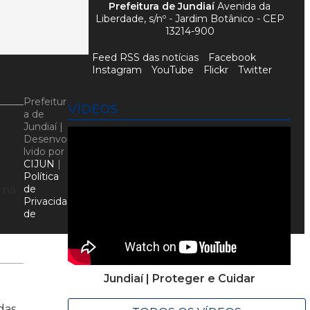
Prefeitura de Jundiaí
Avenida da
Liberdade, s/nº - Jardim Botânico - CEP
13214-900
Feed RSS das notícias
Facebook
Instagram
YouTube
Flickr
Twitter
Prefeitur
VÍDEOS
a de
Jundiaí |
Desenvo
lvido por
CIJUN
|
Política
de
 na
Privacida
de
Jundiaí | Proteger e Cuidar
das