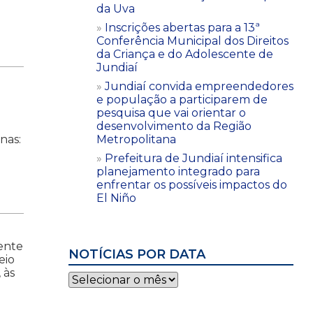
da Uva
Inscrições abertas para a 13ª
Conferência Municipal dos Direitos
da Criança e do Adolescente de
Jundiaí
Jundiaí convida empreendedores
e população a participarem de
pesquisa que vai orientar o
desenvolvimento da Região
nas:
Metropolitana
Prefeitura de Jundiaí intensifica
planejamento integrado para
enfrentar os possíveis impactos do
El Niño
ente
NOTÍCIAS POR DATA
eio
 às
Notícias
por
data