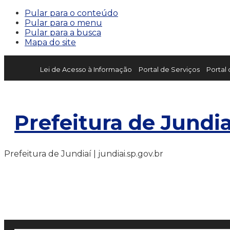
Pular para o conteúdo
Pular para o menu
Pular para a busca
Mapa do site
Lei de Acesso à Informação
Portal de Serviços
Portal
Prefeitura de Jundia
Prefeitura de Jundiaí | jundiai.sp.gov.br