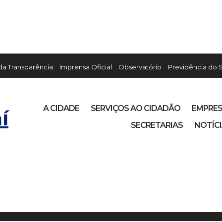
 da Transparência
Imprensa Oficial
Observatório
Previdência do 
A CIDADE
SERVIÇOS AO CIDADÃO
EMPRE
í
SECRETARIAS
NOTÍC