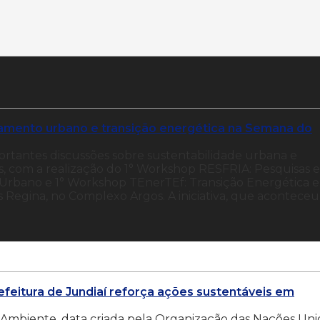
iamento urbano e transição energética na Semana do
ortantes discussões sobre sustentabilidade urbana e
, com a realização do 1° Workshop RESFRIA: Pesquisas e
o Urbano e 1° Workshop TEnerTEf: Transição Energética e
lis Regina, no Complexo Argos. A iniciativa, que aconteceu
feitura de Jundiaí reforça ações sustentáveis em
 Ambiente, data criada pela Organização das Nações Uni