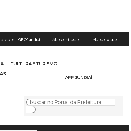
Servidor
GEOJundiaí
Alto contraste
Mapa do site
SA
CULTURA E TURISMO
IAS
APP JUNDIAÍ