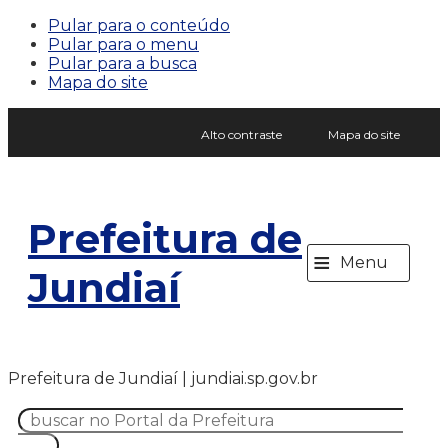
Pular para o conteúdo
Pular para o menu
Pular para a busca
Mapa do site
Alto contraste
Mapa do site
Prefeitura de
≡
Menu
Jundiaí
Prefeitura de Jundiaí | jundiai.sp.gov.br