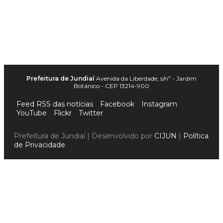
Prefeitura de Jundiaí
Avenida da Liberdade, s/nº - Jardim
Botânico - CEP 13214-900
Feed RSS das notícias
Facebook
Instagram
YouTube
Flickr
Twitter
Prefeitura de Jundiaí | Desenvolvido por
CIJUN
|
Política
de Privacidade