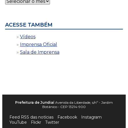
Notícias
por
data
ACESSE TAMBÉM
Vídeos
Imprensa Oficial
Sala de Imprensa
Prefeitura de Jundiaí
Avenida da Liberdade, s/nº - Jardim
Botânico - CEP 13214-900
Feed RSS das notícias
Facebook
Instagram
YouTube
Flickr
Twitter