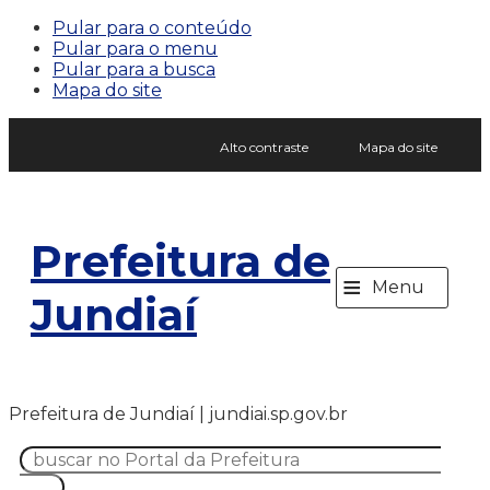
Pular para o conteúdo
Pular para o menu
Pular para a busca
Mapa do site
Alto contraste
Mapa do site
Prefeitura de
≡
Menu
Jundiaí
Prefeitura de Jundiaí | jundiai.sp.gov.br