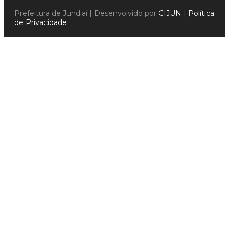
Prefeitura de Jundiaí | Desenvolvido por
CIJUN
|
Política
de Privacidade