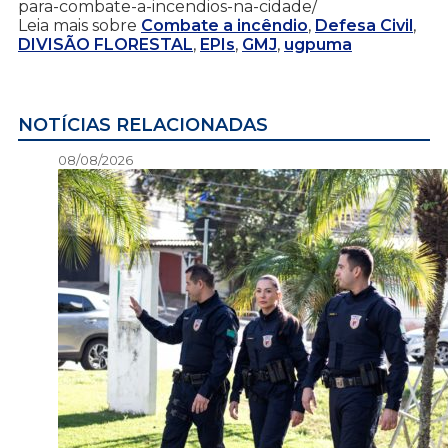
para-combate-a-incendios-na-cidade/
Leia mais sobre
Combate a incêndio
,
Defesa Civil
,
DIVISÃO FLORESTAL
,
EPIs
,
GMJ
,
ugpuma
NOTÍCIAS RELACIONADAS
08/08/2026