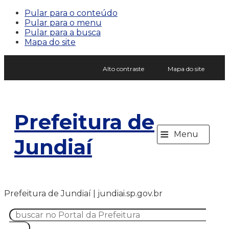
Pular para o conteúdo
Pular para o menu
Pular para a busca
Mapa do site
Alto contraste
Mapa do site
Prefeitura de
≡
Menu
Jundiaí
Prefeitura de Jundiaí | jundiai.sp.gov.br