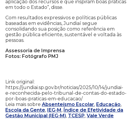
aplicação dos recursos e que inspiram boas práticas
em todo o Estado”, disse.
Com resultados expressivos e políticas públicas
baseadas em evidências, Jundiaí segue
consolidando sua posição como referência em
gestão pública eficiente, sustentável e voltada às
pessoas.
Assessoria de Imprensa
Fotos: Fotógrafo PMJ
Link original:
https://jundiai.sp.gov.br/noticias/2025/10/14/jundiai-
e-reconhecida-pelo-tribunal-de-contas-do-estado-
por-boas-praticas-em-educacao/
Leia mais sobre
Absenteísmo Escolar
,
Educação
,
Escola da Gente
,
IEG-M
,
Índice de Efetividade da
Gestão Municipal (IEG-M)
,
TCESP
,
Vale Verde