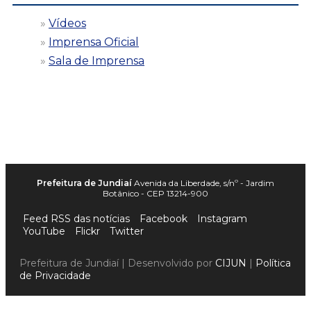
Vídeos
Imprensa Oficial
Sala de Imprensa
Prefeitura de Jundiaí
Avenida da Liberdade, s/nº - Jardim
Botânico - CEP 13214-900
Feed RSS das notícias
Facebook
Instagram
YouTube
Flickr
Twitter
Prefeitura de Jundiaí | Desenvolvido por
CIJUN
|
Política
de Privacidade