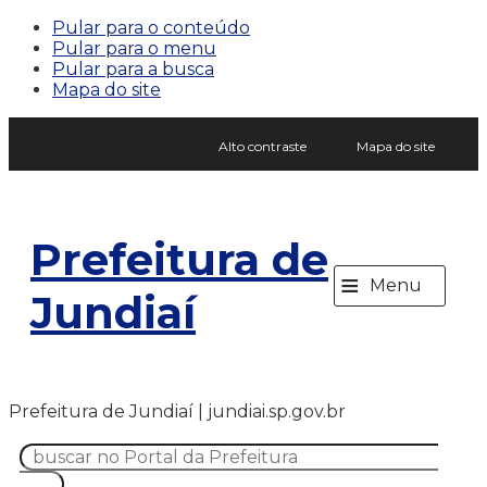
Pular para o conteúdo
Pular para o menu
Pular para a busca
Mapa do site
Alto contraste
Mapa do site
Prefeitura de
≡
Menu
Jundiaí
Prefeitura de Jundiaí | jundiai.sp.gov.br