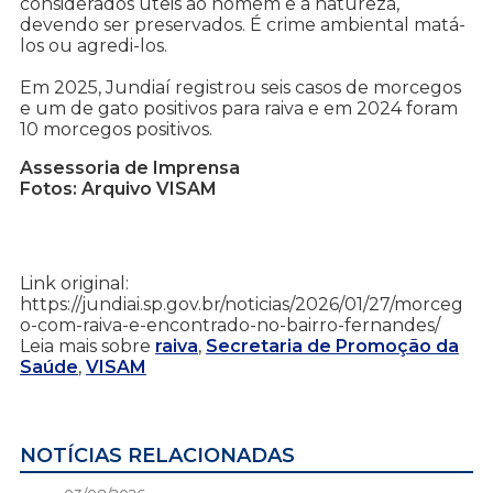
considerados úteis ao homem e à natureza,
devendo ser preservados. É crime ambiental matá-
los ou agredi-los.
Em 2025, Jundiaí registrou seis casos de morcegos
e um de gato positivos para raiva e em 2024 foram
10 morcegos positivos.
Assessoria de Imprensa
Fotos: Arquivo VISAM
Link original:
https://jundiai.sp.gov.br/noticias/2026/01/27/morceg
o-com-raiva-e-encontrado-no-bairro-fernandes/
Leia mais sobre
raiva
,
Secretaria de Promoção da
Saúde
,
VISAM
NOTÍCIAS RELACIONADAS