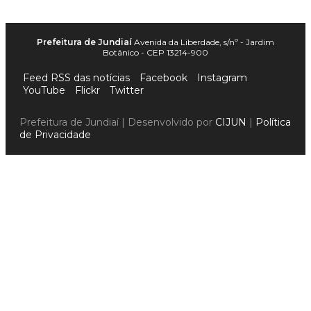
Prefeitura de Jundiaí
Avenida da Liberdade, s/nº - Jardim
Botânico - CEP 13214-900
Feed RSS das notícias
Facebook
Instagram
YouTube
Flickr
Twitter
Prefeitura de Jundiaí | Desenvolvido por
CIJUN
|
Política
de Privacidade