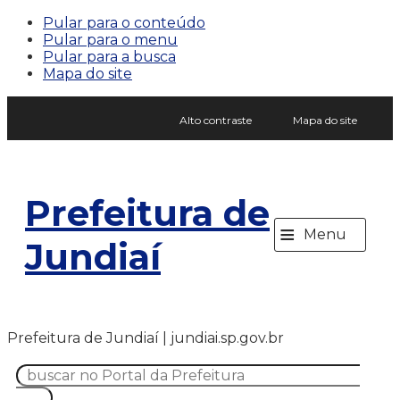
Pular para o conteúdo
Pular para o menu
Pular para a busca
Mapa do site
Alto contraste
Mapa do site
Prefeitura de
≡
Menu
Jundiaí
Prefeitura de Jundiaí | jundiai.sp.gov.br