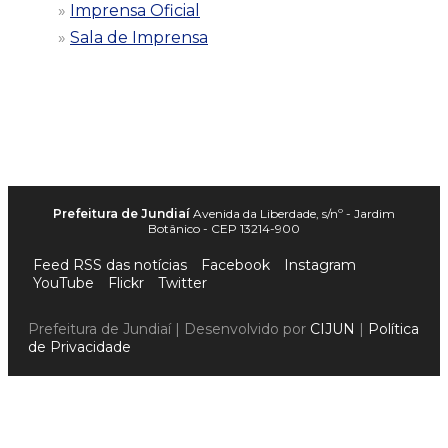
Imprensa Oficial
Sala de Imprensa
Prefeitura de Jundiaí
Avenida da Liberdade, s/nº - Jardim
Botânico - CEP 13214-900
Feed RSS das notícias
Facebook
Instagram
YouTube
Flickr
Twitter
Prefeitura de Jundiaí | Desenvolvido por
CIJUN
|
Política
de Privacidade