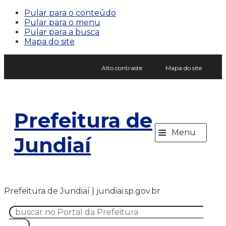
Pular para o conteúdo
Pular para o menu
Pular para a busca
Mapa do site
Alto contraste
Mapa do site
Prefeitura de
≡
Menu
Jundiaí
Prefeitura de Jundiaí | jundiai.sp.gov.br