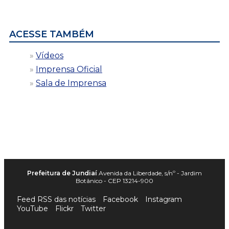
por
data
ACESSE TAMBÉM
Vídeos
Imprensa Oficial
Sala de Imprensa
Prefeitura de Jundiaí
Avenida da Liberdade, s/nº - Jardim
Botânico - CEP 13214-900
Feed RSS das notícias
Facebook
Instagram
YouTube
Flickr
Twitter