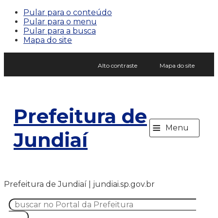
Pular para o conteúdo
Pular para o menu
Pular para a busca
Mapa do site
Alto contraste
Mapa do site
Prefeitura de
≡
Menu
Jundiaí
Prefeitura de Jundiaí | jundiai.sp.gov.br