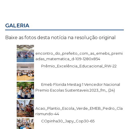
GALERIA
Baixe as fotos desta notícia na resolução original
encontro_do_prefeito_com_as_emebs_premi
adas_matematica_d-109-1280x854
Prêmio_Excelência_Educacional_RW-22
Emeb Florida Mestag 1 Vencedor Nacional
Premio Escolas Sustentaveis 2023_fm_ (24)
Acao_Plantio_Escola_Verde_EMEB_Pedro_Cla
rismundo-44
COpinha30_Japy_Cop30-65