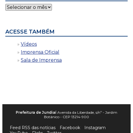
Notícias
por
data
ACESSE TAMBÉM
Vídeos
Imprensa Oficial
Sala de Imprensa
Prefeitura de Jundiaí
Avenida da Liberdade, s/nº - Jardim
Botânico - CEP 13214-900
Feed RSS das notícias
Facebook
Instagram
YouTube
Flickr
Twitter