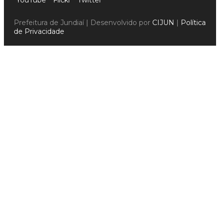
Prefeitura de Jundiaí | Desenvolvido por
CIJUN
|
Política
de Privacidade