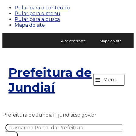
Pular para o conteúdo
Pular para o menu
Pular para a busca
Mapa do site
Alto contraste
Mapa do site
Prefeitura de
≡
Menu
Jundiaí
Prefeitura de Jundiaí | jundiai.sp.gov.br