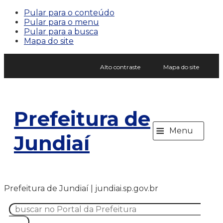
Pular para o conteúdo
Pular para o menu
Pular para a busca
Mapa do site
Alto contraste
Mapa do site
Prefeitura de
≡
Menu
Jundiaí
Prefeitura de Jundiaí | jundiai.sp.gov.br