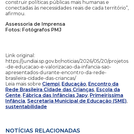
construir políticas públicas mais humanas e
conectadas às necessidades reais de cada território”,
afirmou.
Assessoria de Imprensa
Fotos: Fotógrafos PMJ
Link original:
https://jundiai.sp.gov.br/noticias/2026/05/20/projetos
-de-educacao-e-valorizacao-da-infancia-sao-
apresentados-durante-encontro-da-rede-
brasileira-cidade-das-criancas/
Leia mais sobre
Ciempi
,
Educação
,
Encontro da
Rede Brasileira Cidade das Crianças
,
Escola da
Gente
,
Fábrica das Infâncias Japy
,
Primeiríssima
Infância
,
Secretaria Municipal de Educação (SME)
,
sustentabilidade
NOTÍCIAS RELACIONADAS