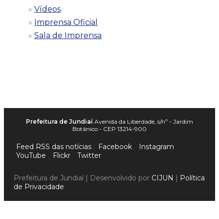
Vídeos
Imprensa Oficial
Sala de Imprensa
Prefeitura de Jundiaí
Avenida da Liberdade, s/nº - Jardim
Botânico - CEP 13214-900
Feed RSS das notícias
Facebook
Instagram
YouTube
Flickr
Twitter
Prefeitura de Jundiaí | Desenvolvido por
CIJUN
|
Política
de Privacidade