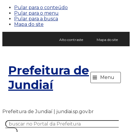
Pular para o conteúdo
Pular para o menu
Pular para a busca
Mapa do site
Alto contraste
Mapa do site
Prefeitura de
≡
Menu
Jundiaí
Prefeitura de Jundiaí | jundiai.sp.gov.br