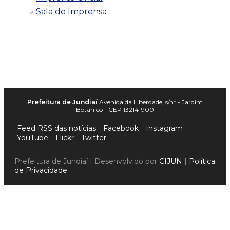
Sala de Imprensa
Prefeitura de Jundiaí
Avenida da Liberdade, s/nº - Jardim
Botânico - CEP 13214-900
Feed RSS das notícias
Facebook
Instagram
YouTube
Flickr
Twitter
Prefeitura de Jundiaí | Desenvolvido por
CIJUN
|
Política
de Privacidade