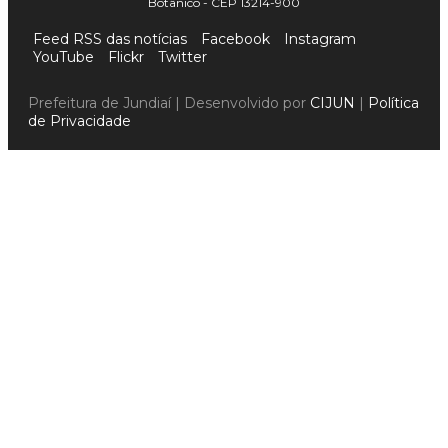
Botânico - CEP 13214-900
Feed RSS das notícias
Facebook
Instagram
YouTube
Flickr
Twitter
Prefeitura de Jundiaí | Desenvolvido por
CIJUN
|
Política
de Privacidade