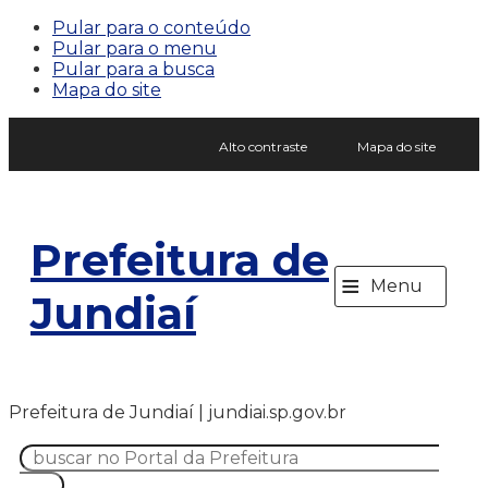
Pular para o conteúdo
Pular para o menu
Pular para a busca
Mapa do site
Alto contraste
Mapa do site
Prefeitura de
≡
Menu
Jundiaí
Prefeitura de Jundiaí | jundiai.sp.gov.br