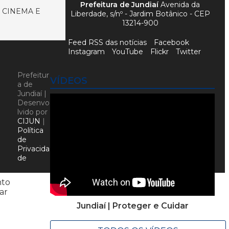
Prefeitura de Jundiaí
Avenida da
 CINEMA E
Liberdade, s/nº - Jardim Botânico - CEP
13214-900
Feed RSS das notícias
Facebook
Instagram
YouTube
Flickr
Twitter
Prefeitur
VÍDEOS
a de
Jundiaí |
Desenvo
lvido por
CIJUN
|
Política
de
Privacida
de
nto
ar
Jundiaí | Proteger e Cuidar