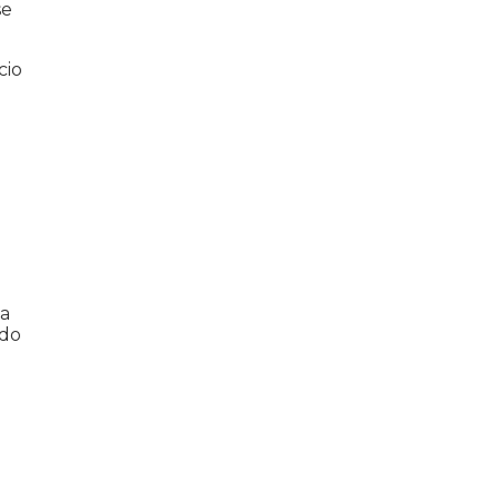
se
cio
ma
ndo