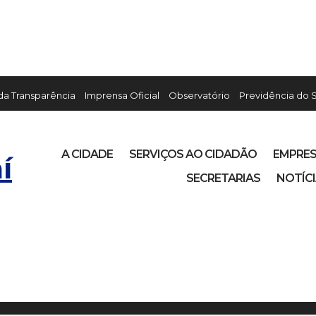
 da Transparência
Imprensa Oficial
Observatório
Previdência do 
A CIDADE
SERVIÇOS AO CIDADÃO
EMPRE
í
SECRETARIAS
NOTÍC