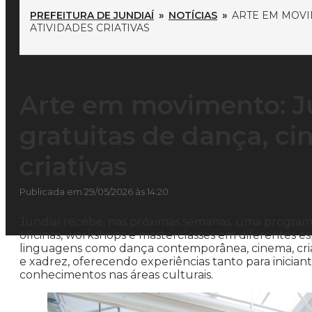
PREFEITURA DE JUNDIAÍ
»
NOTÍCIAS
»
ARTE EM MOVI
ATIVIDADES CRIATIVAS
Arte em movimento: Ju
gratuitas de dança, ci
criativas
Publicada em 29/05/2026 às 14:20
Jundiaí recebe, nas próximas semanas, uma programaç
oficinas, workshops e masterclasses em diferentes e
linguagens como dança contemporânea, cinema, cri
e xadrez, oferecendo experiências tanto para inician
conhecimentos nas áreas culturais.