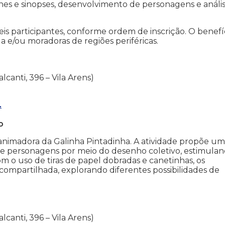
nes e sinopses, desenvolvimento de personagens e análi
seis participantes, conforme ordem de inscrição. O benefí
 e/ou moradoras de regiões periféricas.
lcanti, 396 – Vila Arens)
.
o
 e animadora da Galinha Pintadinha. A atividade propõe u
o de personagens por meio do desenho coletivo, estimula
m o uso de tiras de papel dobradas e canetinhas, os
 compartilhada, explorando diferentes possibilidades de
lcanti, 396 – Vila Arens)