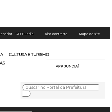
Servidor
GEOJundiaí
Alto contraste
Mapa do site
SA
CULTURA E TURISMO
IAS
APP JUNDIAÍ