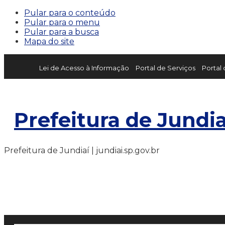
Pular para o conteúdo
Pular para o menu
Pular para a busca
Mapa do site
Lei de Acesso à Informação
Portal de Serviços
Portal
Prefeitura de Jundia
Prefeitura de Jundiaí | jundiai.sp.gov.br