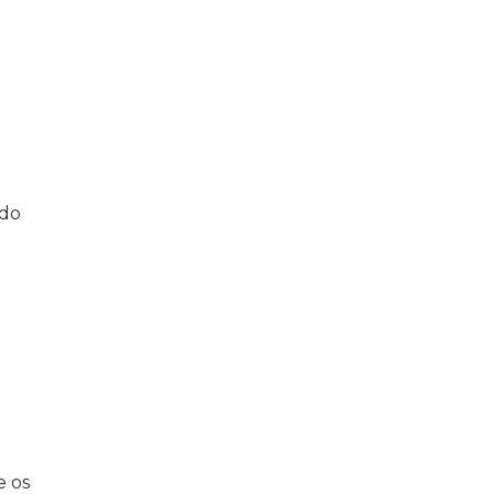
 do
e os