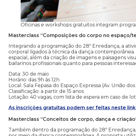
Oficinas e workshops gratuitos integram progr
Masterclass “Composições do corpo no espaço/t
Integrando a programação do 28º Enredança, a ativid
corporal ligados à técnica da dança contemporânea.
espacial, além da criação de imagens e paisagens vis
bailarinos profissionais quanto para pessoas interess
Data: 30 de maio
Horário: das 9h às 12h
Local: Sala Fepasa do Espaço Expressa (Av. União dos 
Classificação: a partir de 15 anos
Lotação: 40 vagas, com lista de espera em caso de lo
As inscrições gratuitas podem ser feitas neste link
Masterclass “Conceitos de corpo, dança e criação
Também dentro da programação do 28º Enredança, a
por meio da dança contemporânea. A proposta utiliza