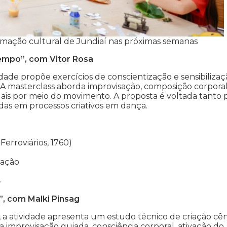
amação cultural de Jundiaí nas próximas semanas
empo”, com Vitor Rosa
ade propõe exercícios de conscientização e sensibilizaç
 A masterclass aborda improvisação, composição corporal
uais por meio do movimento. A proposta é voltada tanto 
adas em processos criativos em dança.
Ferroviários, 1760)
tação
.
”, com Malki Pinsag
 atividade apresenta um estudo técnico de criação cên
 improvisação guiada, consciência corporal, ativação do