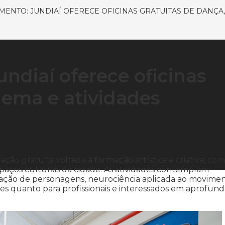
MENTO: JUNDIAÍ OFERECE OFICINAS GRATUITAS DE DANÇA,
ndiaí oferece oficinas
nema e atividades
ão gratuita voltada à formação artística e criativa, com
spaços culturais da cidade. As atividades contemplam
ação de personagens, neurociência aplicada ao movime
tes quanto para profissionais e interessados em aprofund