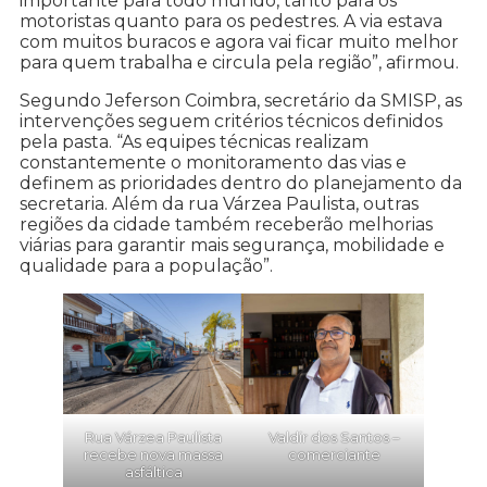
importante para todo mundo, tanto para os
motoristas quanto para os pedestres. A via estava
com muitos buracos e agora vai ficar muito melhor
para quem trabalha e circula pela região”, afirmou.
Segundo Jeferson Coimbra, secretário da SMISP, as
intervenções seguem critérios técnicos definidos
pela pasta. “As equipes técnicas realizam
constantemente o monitoramento das vias e
definem as prioridades dentro do planejamento da
secretaria. Além da rua Várzea Paulista, outras
regiões da cidade também receberão melhorias
viárias para garantir mais segurança, mobilidade e
qualidade para a população”.
Rua Várzea Paulista
Valdir dos Santos –
recebe nova massa
comerciante
asfáltica