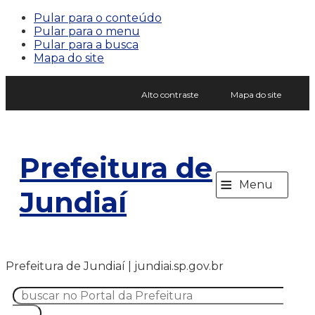
Pular para o conteúdo
Pular para o menu
Pular para a busca
Mapa do site
Alto contraste
Mapa do site
Prefeitura de
≡
Menu
Jundiaí
Prefeitura de Jundiaí | jundiai.sp.gov.br