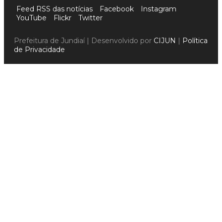
Feed RSS das notícias
Facebook
Instagram
YouTube
Flickr
Twitter
Prefeitura de Jundiaí | Desenvolvido por
CIJUN
|
Política
de Privacidade