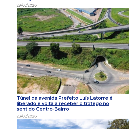
29/07/2026
Túnel da avenida Prefeito Luís Latorre é
liberado e volta a receber o tráfego no
sentido Centro-Bairro
23/07/2026