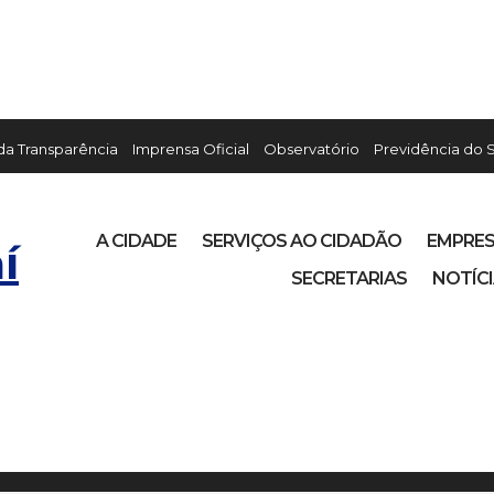
 da Transparência
Imprensa Oficial
Observatório
Previdência do 
A CIDADE
SERVIÇOS AO CIDADÃO
EMPRE
í
SECRETARIAS
NOTÍC