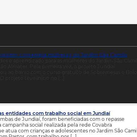
orismo contempla mulheres do Jardim São Camilo
es e aprendizado para as mulheres do Jardim São Camil
ão Almater. Pela primeira vez, o projeto Jundiaí
ao bairro com o curso gratuito de Sobremesas e Bolo
O projeto teve início no […]
s entidades com trabalho social em Jundiaí
ambas de Jundiaí, foram beneficiadas com o repasse
ma campanha social realizada pela rede Covabra
e atua com crianças e adolescentes no Jardim São Camil
Bom Pastor, com trabalho nos […]