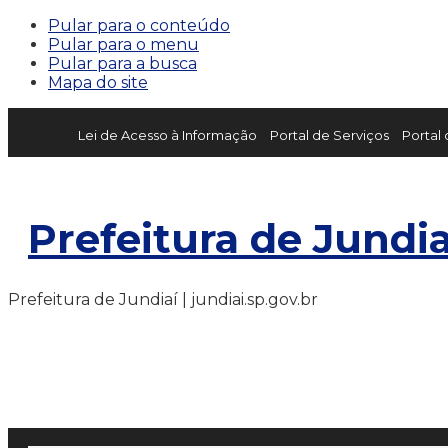
Pular para o conteúdo
Pular para o menu
Pular para a busca
Mapa do site
Lei de Acesso à Informação
Portal de Serviços
Portal
Prefeitura de Jundia
Prefeitura de Jundiaí | jundiai.sp.gov.br