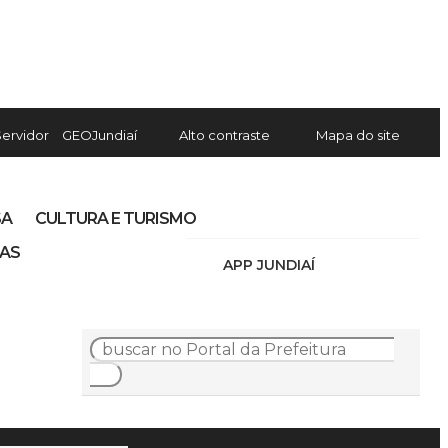
Servidor
GEOJundiaí
Alto contraste
Mapa do site
SA
CULTURA E TURISMO
IAS
APP JUNDIAÍ