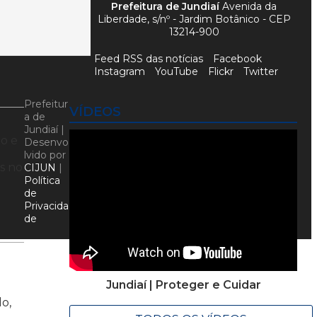
Prefeitura de Jundiaí
Avenida da
Liberdade, s/nº - Jardim Botânico - CEP
13214-900
Feed RSS das notícias
Facebook
Instagram
YouTube
Flickr
Twitter
Prefeitur
VÍDEOS
a de
Jundiaí |
o e
Desenvo
lvido por
s no
CIJUN
|
Política
de
Privacida
de
Jundiaí | Proteger e Cuidar
o,