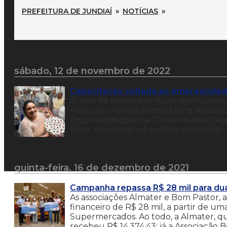
PREFEITURA DE JUNDIAÍ
»
NOTÍCIAS
»
sábado, 12 de novembro de 2022
Capacitação voltada ao empreended
O mês de novembro foi de oportunidad
mães de crianças atendidas na Associaç
Empreendedora na Comunidade chegou 
Pote, ministrado na própria associação. 
quinta-feira, 16 de dezembro de 2021
Campanha repassa R$ 28 mil para dua
As associações Almater e Bom Pastor, 
financeiro de R$ 28 mil, a partir de u
Supermercados. Ao todo, a Almater, qu
recebeu R$ 14.374,43; já a Associação 