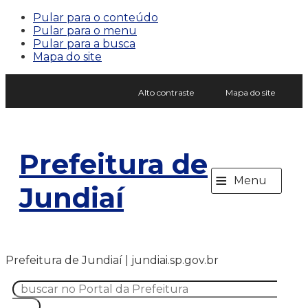
Pular para o conteúdo
Pular para o menu
Pular para a busca
Mapa do site
Alto contraste
Mapa do site
Prefeitura de
≡
Menu
Jundiaí
Prefeitura de Jundiaí | jundiai.sp.gov.br