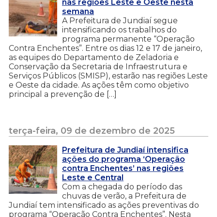
nas regiões Leste e Oeste nesta
semana
A Prefeitura de Jundiaí segue
intensificando os trabalhos do
programa permanente “Operação
Contra Enchentes”. Entre os dias 12 e 17 de janeiro,
as equipes do Departamento de Zeladoria e
Conservação da Secretaria de Infraestrutura e
Serviços Públicos (SMISP), estarão nas regiões Leste
e Oeste da cidade. As ações têm como objetivo
principal a prevenção de […]
terça-feira, 09 de dezembro de 2025
Prefeitura de Jundiaí intensifica
ações do programa ‘Operação
contra Enchentes’ nas regiões
Leste e Central
Com a chegada do período das
chuvas de verão, a Prefeitura de
Jundiaí tem intensificado as ações preventivas do
programa “Operação Contra Enchentes”. Nesta