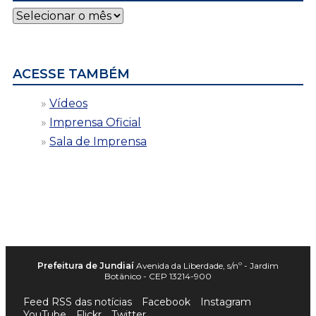
Notícias
por
data
ACESSE TAMBÉM
Vídeos
Imprensa Oficial
Sala de Imprensa
Prefeitura de Jundiaí
Avenida da Liberdade, s/nº - Jardim
Botânico - CEP 13214-900
Feed RSS das notícias
Facebook
Instagram
YouTube
Flickr
Twitter