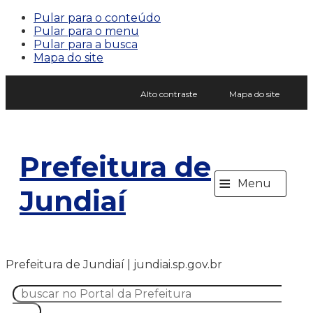
Pular para o conteúdo
Pular para o menu
Pular para a busca
Mapa do site
Alto contraste
Mapa do site
Prefeitura de
≡
Menu
Jundiaí
Prefeitura de Jundiaí | jundiai.sp.gov.br