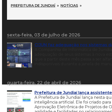
PREFEITURA DE JUNDIAÍ
»
NOTÍCIAS
»
sexta-feira, 03 de julho de 2026
CIJUN faz adequação nos sistemas da
A Companhia de Informática de Jundiaí 
adequação de seus sistemas à nova est
que a partir deste mês passa a ser alfa
indisponíveis durante a janela de manu
quarta-feira, 22 de abril de 2026
Prefeitura de Jundiaí lança assisten
A Prefeitura de Jundiaí lança nesta qua
inteligência artificial. Ele foi criado
Aprovação Eletrônica de Projetos de 
agilidade e facilidades no relacioname