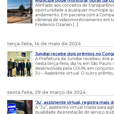
Munícipe pode monitorar obras da O
Alinhado aos conceitos de transparênci
oportunidade a qualquer munícipe qu
andamento. Em parceria com a Companhi
câmeras de videomonitoramento em te
Frederico Ozanan […]
terça-feira, 14 de maio de 2024
Jundiaí recebe dois prêmios no Con
A Prefeitura de Jundiaí recebeu dois 
nesta terça-feira, dia 14, em São Paul
desenvolvida pela CIJUN, em conjunto
JU – Assistente virtual. O outro prêmio
sexta-feira, 29 de março de 2024
‘Ju’, assistente virtual, registra mai
A “Ju”, assistente virtual criada para 
qualidade da prestação do serviço públ