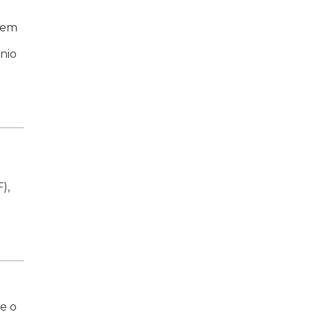
 em
nio
),
e o