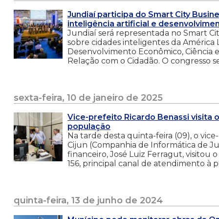
Jundiaí participa do Smart City Busi
inteligência artificial e desenvolvime
Jundiaí será representada no Smart Ci
sobre cidades inteligentes da América
Desenvolvimento Econômico, Ciência e 
Relação com o Cidadão. O congresso ser
sexta-feira, 10 de janeiro de 2025
Vice-prefeito Ricardo Benassi visita
população
Na tarde desta quinta-feira (09), o vi
Cijun (Companhia de Informática de Jun
financeiro, José Luiz Ferragut, visito
156, principal canal de atendimento à 
quinta-feira, 13 de junho de 2024