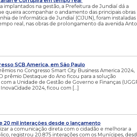
zanan e Corrupira em tempo real
a implantados na gestão, a Prefeitura de Jundiaí dá a
e queira acompanhar o andamento das principais obras
a de Informática de Jundiaí (CIJUN), foram instaladas
mpo real, nas obras de prolongamento da avenida Anto
gresso SCB America, em São Paulo
prêmios no Congresso Smart City Business America 2024,
o. O prêmio Destaque do Ano ficou para a solução
 com a Unidade de Gestão de Governo e Finanças (UGGF
, InovaCidade 2024, ficou com […]
s de 20 mil interações desde o lançamento
agilizar a comunicação direta com o cidadão e melhorar a
ico, registrou 20.875 interações com os Munícipes, desd