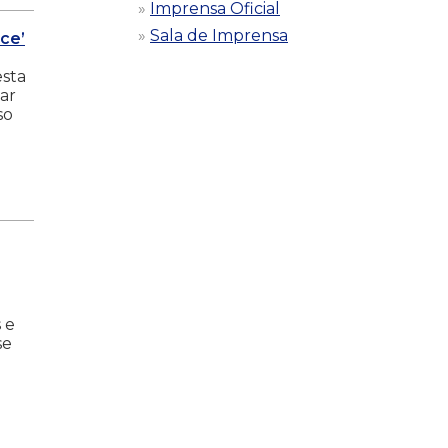
Imprensa Oficial
Sala de Imprensa
ce’
esta
ar
so
 e
se