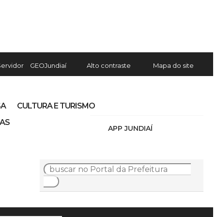
Servidor
GEOJundiaí
Alto contraste
Mapa do site
SA
CULTURA E TURISMO
IAS
APP JUNDIAÍ