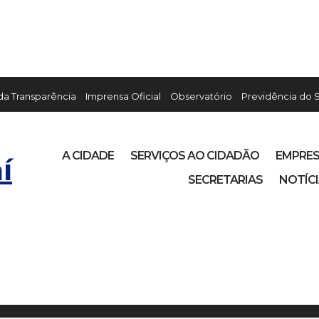
 da Transparência
Imprensa Oficial
Observatório
Previdência do 
A CIDADE
SERVIÇOS AO CIDADÃO
EMPRE
í
SECRETARIAS
NOTÍC