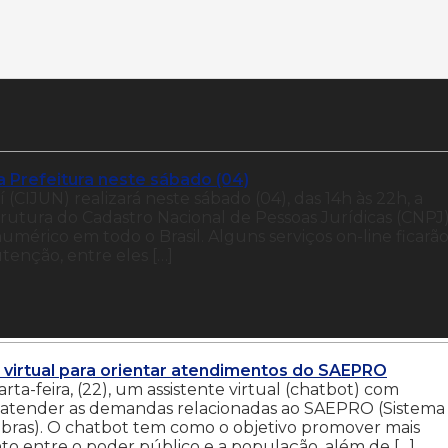
 Prefeitura neste sábado (04)
(CIJUN) realizará neste sábado (04), das 14h às 22h, a
rutura do Cadastro Nacional de Pessoas Jurídicas (CNPJ)
numérico em todo o Brasil. Alguns serviços on-line ficarã
tenção, entre eles […]
te virtual para orientar atendimentos do SAEPRO
rta-feira, (22), um assistente virtual (chatbot) com
 para atender as demandas relacionadas ao SAEPRO (Sistema
Obras). O chatbot tem como o objetivo promover mais
nto entre o poder público e a população, além de […]