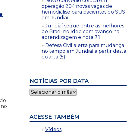
Novo convênio coloca em
operação 204 novas vagas de
hemodiálise para pacientes do SUS
de
em Jundiaí
Jundiaí segue entre as melhores
m
do Brasil no Ideb com avanço na
aprendizagem e nota 7,1
Defesa Civil alerta para mudança
no tempo em Jundiaí a partir desta
quarta (5)
NOTÍCIAS POR DATA
Notícias
por
ndo
data
 no
ACESSE TAMBÉM
Vídeos