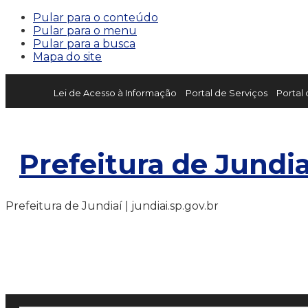
Pular para o conteúdo
Pular para o menu
Pular para a busca
Mapa do site
Lei de Acesso à Informação
Portal de Serviços
Portal
Prefeitura de Jundia
Prefeitura de Jundiaí | jundiai.sp.gov.br