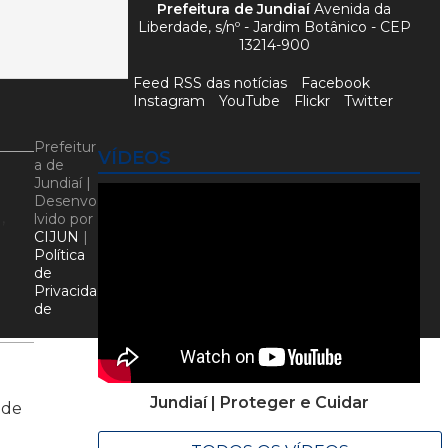
Prefeitura de Jundiaí
Avenida da
Liberdade, s/nº - Jardim Botânico - CEP
13214-900
Feed RSS das notícias
Facebook
Instagram
YouTube
Flickr
Twitter
Prefeitur
VÍDEOS
a de
Jundiaí |
Desenvo
,
lvido por
o
CIJUN
|
Política
de
Privacida
de
Jundiaí | Proteger e Cuidar
 de