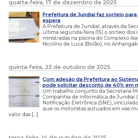
quarta-feira, 17 de dezembro de 2025
Prefeitura de Jundiaí faz sorteio par
espera
A Prefeitura de Jundiaí, através da Sec
última segunda-feira (15) o sorteio dos
ministradas na piscina do Complexo A
Nicolino de Luca (Bolão), no Anhangabaú
quinta-feira, 23 de outubro de 2025
Com adesão da Prefeitura ao Sistema 
pode solicitar desconto de 40% em m
Um trabalho conjunto da Secretaria M
Companhia de Informática de Jundiaí (
Notificação Eletrônica (SNE), vinculado
que os motoristas autuados em vias m
valor das […]
terça-feira, 14 de outubro de 2025