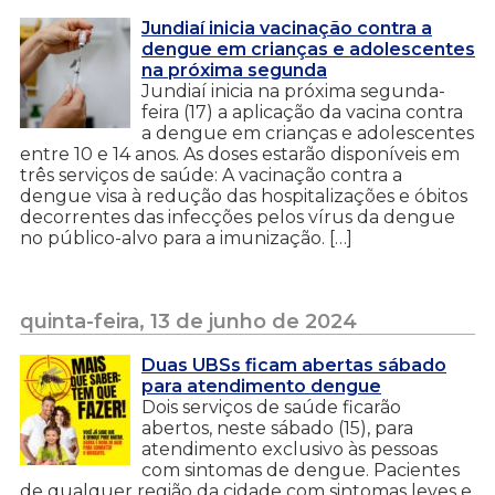
Jundiaí inicia vacinação contra a
dengue em crianças e adolescentes
na próxima segunda
Jundiaí inicia na próxima segunda-
feira (17) a aplicação da vacina contra
a dengue em crianças e adolescentes
entre 10 e 14 anos. As doses estarão disponíveis em
três serviços de saúde: A vacinação contra a
dengue visa à redução das hospitalizações e óbitos
decorrentes das infecções pelos vírus da dengue
no público-alvo para a imunização. […]
quinta-feira, 13 de junho de 2024
Duas UBSs ficam abertas sábado
para atendimento dengue
Dois serviços de saúde ficarão
abertos, neste sábado (15), para
atendimento exclusivo às pessoas
com sintomas de dengue. Pacientes
de qualquer região da cidade com sintomas leves e