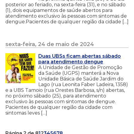
posterior ao feriado, na sexta-feira (31), e no sábado
(1), dois equipamentos de saúde abertos para
atendimento exclusivo às pessoas com sintomas de
dengue.Pacientes de qualquer região da cidade […]
sexta-feira, 24 de maio de 2024
Duas UBSs ficam abertas sábado
para atendimento dengue
A Unidade de Gestão de Promoção
da Saúde (UGPS) manterá a Nova
Unidade Básica de Saúde Jardim do
Lago (rua Leonita Faber Ladeira, 1358)
e a UBS Tamoio (rua Orestes Barbosa, s/n) abertas,
no próximo sábado (25), para atendimento
exclusivo às pessoas com sintomas de dengue.
Pacientes de qualquer região da cidade com
sintomas leves […]
Página 2 de 8
1
2
3
4
5
6
7
8