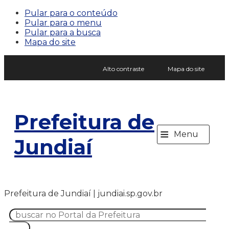
Pular para o conteúdo
Pular para o menu
Pular para a busca
Mapa do site
Alto contraste
Mapa do site
Prefeitura de
≡
Menu
Jundiaí
Prefeitura de Jundiaí | jundiai.sp.gov.br