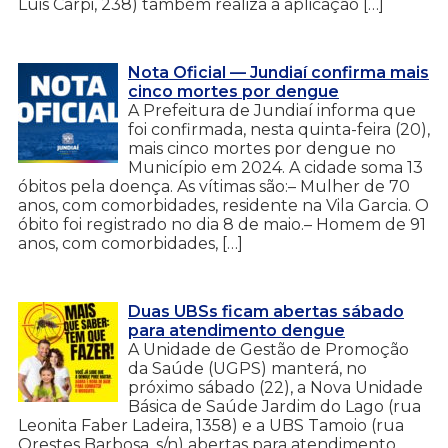
Luis Carpi, 238) também realiza a aplicação […]
Nota Oficial — Jundiaí confirma mais
cinco mortes por dengue
A Prefeitura de Jundiaí informa que
foi confirmada, nesta quinta-feira (20),
mais cinco mortes por dengue no
Município em 2024. A cidade soma 13
óbitos pela doença. As vítimas são:– Mulher de 70
anos, com comorbidades, residente na Vila Garcia. O
óbito foi registrado no dia 8 de maio.– Homem de 91
anos, com comorbidades, […]
Duas UBSs ficam abertas sábado
para atendimento dengue
A Unidade de Gestão de Promoção
da Saúde (UGPS) manterá, no
próximo sábado (22), a Nova Unidade
Básica de Saúde Jardim do Lago (rua
Leonita Faber Ladeira, 1358) e a UBS Tamoio (rua
Orestes Barbosa, s/n) abertas para atendimento