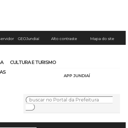
Servidor
GEOJundiaí
Alto contraste
Mapa do site
SA
CULTURA E TURISMO
IAS
APP JUNDIAÍ