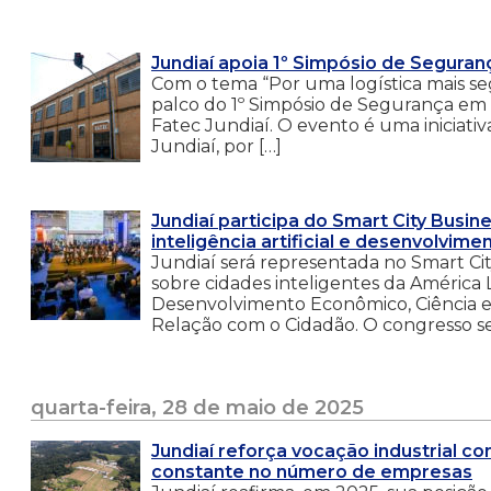
Jundiaí apoia 1º Simpósio de Segura
Com o tema “Por uma logística mais seg
palco do 1º Simpósio de Segurança em 
Fatec Jundiaí. O evento é uma iniciativ
Jundiaí, por […]
Jundiaí participa do Smart City Busi
inteligência artificial e desenvolvime
Jundiaí será representada no Smart Ci
sobre cidades inteligentes da América
Desenvolvimento Econômico, Ciência e 
Relação com o Cidadão. O congresso ser
quarta-feira, 28 de maio de 2025
Jundiaí reforça vocação industrial c
constante no número de empresas