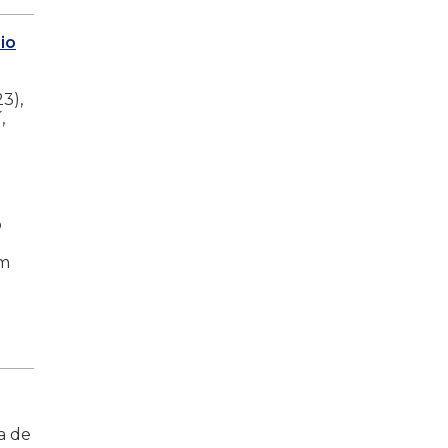
io
3),
,
o
Um
a de