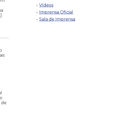
Com
Vídeos
na
Imprensa Oficial
]
Sala de Imprensa
o
ais
l
ão
o de