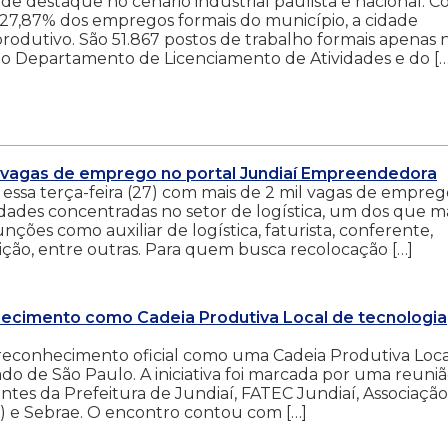
 de destaque no cenário industrial paulista e nacional. 
m 27,87% dos empregos formais do município, a cidade
produtivo. São 51.867 postos de trabalho formais apenas 
do Departamento de Licenciamento de Atividades e do […
0 vagas de emprego no portal Jundiaí Empreendedora
essa terça-feira (27) com mais de 2 mil vagas de empreg
dades concentradas no setor de logística, um dos que m
ções como auxiliar de logística, faturista, conferente,
dição, entre outras. Para quem busca recolocação […]
nhecimento como Cadeia Produtiva Local de tecnologia
 reconhecimento oficial como uma Cadeia Produtiva Loca
ado de São Paulo. A iniciativa foi marcada por uma reuni
es da Prefeitura de Jundiaí, FATEC Jundiaí, Associaçã
J) e Sebrae. O encontro contou com […]