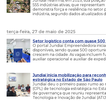
Jundiaí reafirma, em 2025, sua posição
555 indústrias ativas, que representa
demonstra força e resiliência no setor 
indústria, segundo dados atualizados 
terça-feira, 27 de maio de 2025
Setor logístico conta com quase 50
O portal Jundiaí Empreendedora inicia 
disponíveis, sendo quase 500 oportuni
crescem na cidade. As vagas incluem fun
auxiliar operacional e auxiliar de expe
Jundiaí inicia mobilização para reco
estratégica no Estado de São Paulo
Jundiaí deu o primeiro passo rumo ao
(CPL) de tecnologia estratégica no Est
de governança que reuniu representant
Tecnologia e Inovação de Jundiaí (ATI