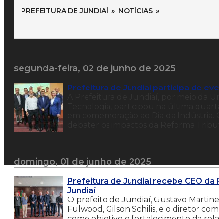
PREFEITURA DE JUNDIAÍ
»
NOTÍCIAS
»
segunda-feira, 02 de junho de 2025
Prefeitura de Jundiaí participa de e
A Prefeitura de Jundiaí, por meio da 
Tecnologia, participou na última quart
em comemoração ao Dia da Indústria. O
debater os impactos da Reforma Tribut
domingo, 01 de junho de 2025
Prefeitura de Jundiaí recebe CEO da
Jundiaí
O prefeito de Jundiaí, Gustavo Martine
Fulwood, Gilson Schilis, e o diretor com
como objetivo o fortalecimento da rel