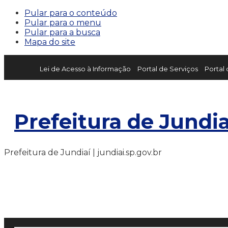
Pular para o conteúdo
Pular para o menu
Pular para a busca
Mapa do site
Lei de Acesso à Informação
Portal de Serviços
Portal
Prefeitura de Jundia
Prefeitura de Jundiaí | jundiai.sp.gov.br