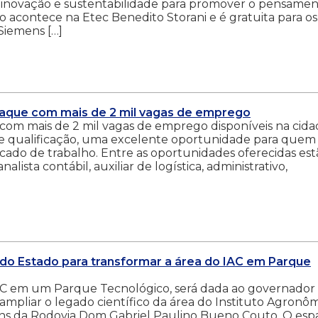
e, inovação e sustentabilidade para promover o pensame
ão acontece na Etec Benedito Storani e é gratuita para os
 Siemens […]
taque com mais de 2 mil vagas de emprego
om mais de 2 mil vagas de emprego disponíveis na cida
 de qualificação, uma excelente oportunidade para quem
ado de trabalho. Entre as oportunidades oferecidas est
alista contábil, auxiliar de logística, administrativo,
 do Estado para transformar a área do IAC em Parque
IAC em um Parque Tecnológico, será dada ao governador
sa ampliar o legado científico da área do Instituto Agronô
gens da Rodovia Dom Gabriel Paulino Bueno Couto. O esp