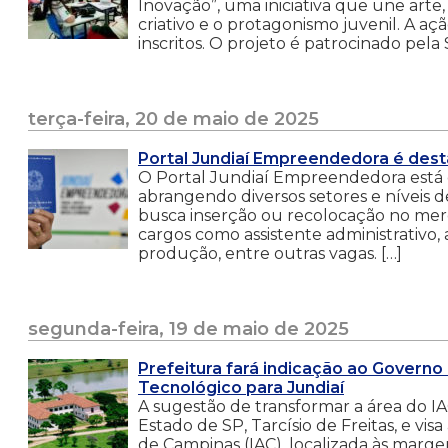
Inovação”, uma iniciativa que une art
criativo e o protagonismo juvenil. A aç
inscritos. O projeto é patrocinado pela
terça-feira, 20 de maio de 2025
Portal Jundiaí Empreendedora é des
O Portal Jundiaí Empreendedora está c
abrangendo diversos setores e níveis
busca inserção ou recolocação no merc
cargos como assistente administrativo, an
produção, entre outras vagas. […]
segunda-feira, 19 de maio de 2025
Prefeitura fará indicação ao Governo
Tecnológico para Jundiaí
A sugestão de transformar a área do 
Estado de SP, Tarcísio de Freitas, e vi
de Campinas (IAC), localizada às mar