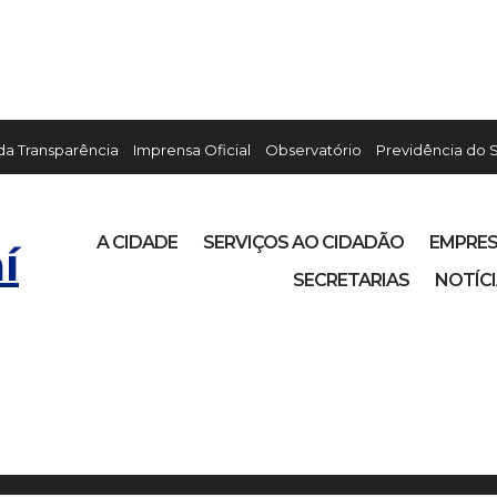
 da Transparência
Imprensa Oficial
Observatório
Previdência do 
A CIDADE
SERVIÇOS AO CIDADÃO
EMPRE
í
SECRETARIAS
NOTÍC