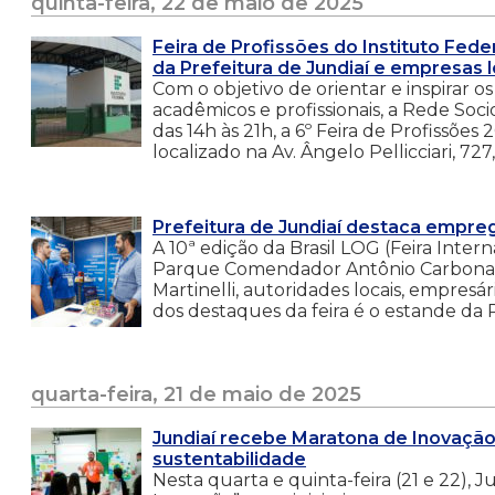
quinta-feira, 22 de maio de 2025
Feira de Profissões do Instituto Fe
da Prefeitura de Jundiaí e empresas l
Com o objetivo de orientar e inspirar 
acadêmicos e profissionais, a Rede Soci
das 14h às 21h, a 6º Feira de Profissõe
localizado na Av. Ângelo Pellicciari, 72
Prefeitura de Jundiaí destaca empreg
A 10ª edição da Brasil LOG (Feira Interna
Parque Comendador Antônio Carbonari
Martinelli, autoridades locais, empres
dos destaques da feira é o estande da P
quarta-feira, 21 de maio de 2025
Jundiaí recebe Maratona de Inovação 
sustentabilidade
Nesta quarta e quinta-feira (21 e 22),