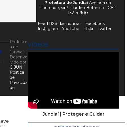
Prefeitura de Jundiaí
Avenida da
Liberdade, s/nº - Jardim Botânico - CEP
13214-900
Feed RSS das notícias
Facebook
Instagram
YouTube
Flickr
Twitter
Prefeitur
VÍDEOS
a de
a
Jundiaí |
Desenvo
aí
lvido por
CIJUN
|
]
Política
de
Privacida
de
Jundiaí | Proteger e Cuidar
 teve
vas