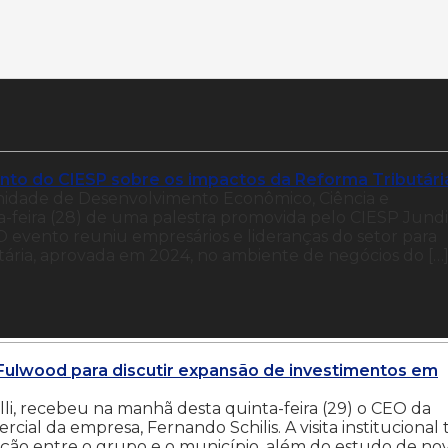
vento do CIESP sobre os impactos da Reforma Tributári
Unidade de Desenvolvimento Econômico, Ciência e
a-feira (28) de uma palestra promovida pelo CIESP Jundi
 evento reuniu empresários e lideranças do setor para
ária, aprovada em 2024, no ambiente de negócios do […
 Fulwood para discutir expansão de investimentos em
lli, recebeu na manhã desta quinta-feira (29) o CEO da
ercial da empresa, Fernando Schilis. A visita institucional
ação entre o grupo e o município, além do estudo de no