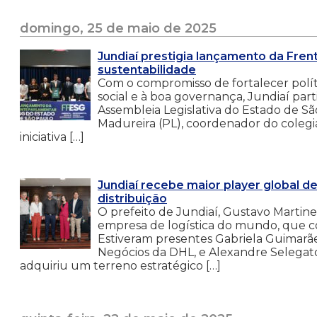
domingo, 25 de maio de 2025
Jundiaí prestigia lançamento da Fre
sustentabilidade
Com o compromisso de fortalecer políti
social e à boa governança, Jundiaí pa
Assembleia Legislativa do Estado de Sã
Madureira (PL), coordenador do colegi
iniciativa […]
Jundiaí recebe maior player global de
distribuição
O prefeito de Jundiaí, Gustavo Martin
empresa de logística do mundo, que co
Estiveram presentes Gabriela Guimarã
Negócios da DHL, e Alexandre Selegato
adquiriu um terreno estratégico […]