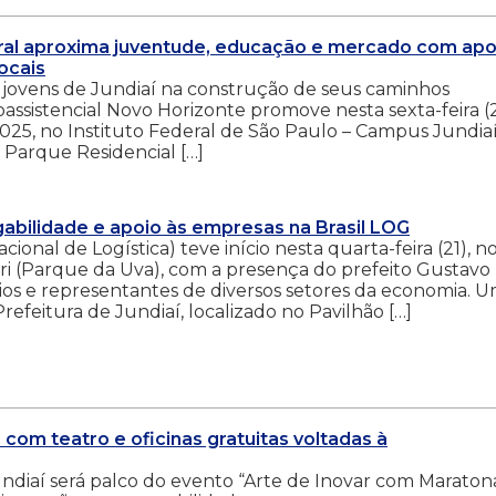
deral aproxima juventude, educação e mercado com apo
ocais
os jovens de Jundiaí na construção de seus caminhos
oassistencial Novo Horizonte promove nesta sexta-feira (2
s 2025, no Instituto Federal de São Paulo – Campus Jundiaí
7, Parque Residencial […]
abilidade e apoio às empresas na Brasil LOG
cional de Logística) teve início nesta quarta-feira (21), n
 (Parque da Uva), com a presença do prefeito Gustavo
ários e representantes de diversos setores da economia. 
refeitura de Jundiaí, localizado no Pavilhão […]
com teatro e oficinas gratuitas voltadas à
 Jundiaí será palco do evento “Arte de Inovar com Maraton