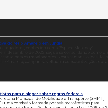
va do Maio Amarelo em Jundiaí
Entregadores, conhecido como ‘Espaço Motoboy’,
aí em dezembro de 2025, segue se consolidando como u
anso para os trabalhadores. Nesta semana, o local foi 
io Amarelo, campanha voltada à conscientização sobre
istas para dialogar sobre regras federais
ecretaria Municipal de Mobilidade e Transporte (SMMT),
5) uma comissão formada por seis motofretistas para
um curso de formação determinada pela Lei 12.009, de 2