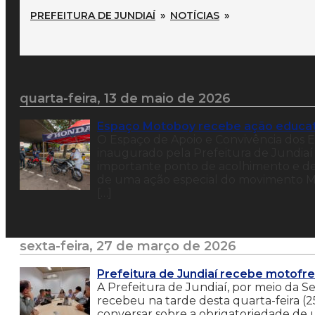
PREFEITURA DE JUNDIAÍ
»
NOTÍCIAS
»
quarta-feira, 13 de maio de 2026
Espaço Motoboy recebe ação educati
O Espaço de Apoio e Convivência dos 
inaugurado pela Prefeitura de Jundi
importante ponto de acolhimento e desc
de uma ação especial do movimento Ma
[…]
sexta-feira, 27 de março de 2026
Prefeitura de Jundiaí recebe motofret
A Prefeitura de Jundiaí, por meio da S
recebeu na tarde desta quarta-feira (2
conversar sobre a obrigatoriedade de 