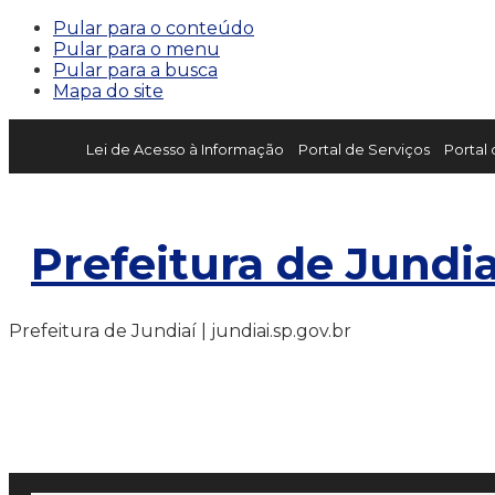
Pular para o conteúdo
Pular para o menu
Pular para a busca
Mapa do site
Lei de Acesso à Informação
Portal de Serviços
Portal
Prefeitura de Jundia
Prefeitura de Jundiaí | jundiai.sp.gov.br