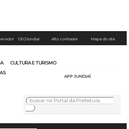
Servidor
GEOJundiaí
Alto contraste
Mapa do site
SA
CULTURA E TURISMO
IAS
APP JUNDIAÍ