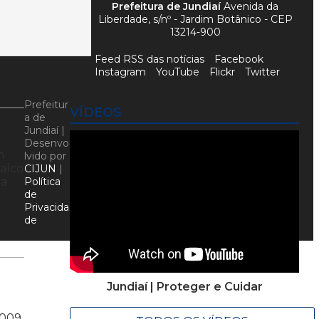
Prefeitura de Jundiaí
Avenida da
Liberdade, s/nº - Jardim Botânico - CEP
13214-900
Feed RSS das notícias
Facebook
Instagram
YouTube
Flickr
Twitter
Prefeitur
VÍDEOS
a de
Jundiaí |
Desenvo
m
lvido por
palco
CIJUN
|
 a
Política
de
Privacida
de
Jundiaí | Proteger e Cuidar
009,