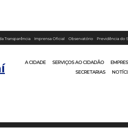
 da Transparência
Imprensa Oficial
Observatório
Previdência do 
A CIDADE
SERVIÇOS AO CIDADÃO
EMPRE
í
SECRETARIAS
NOTÍC