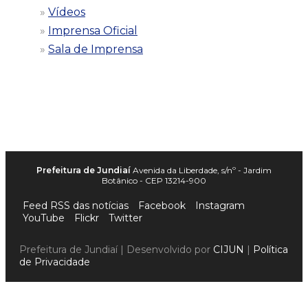
Vídeos
Imprensa Oficial
Sala de Imprensa
Prefeitura de Jundiaí
Avenida da Liberdade, s/nº - Jardim
Botânico - CEP 13214-900
Feed RSS das notícias
Facebook
Instagram
YouTube
Flickr
Twitter
Prefeitura de Jundiaí | Desenvolvido por
CIJUN
|
Política
de Privacidade