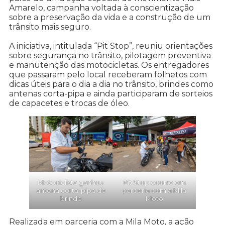
Amarelo, campanha voltada à conscientização
sobre a preservação da vida e a construção de um
trânsito mais seguro.
A iniciativa, intitulada “Pit Stop”, reuniu orientações
sobre segurança no trânsito, pilotagem preventiva
e manutenção das motocicletas. Os entregadores
que passaram pelo local receberam folhetos com
dicas úteis para o dia a dia no trânsito, brindes como
antenas corta-pipa e ainda participaram de sorteios
de capacetes e trocas de óleo.
Motociclista ganhou
Pit Stop ocorre em
antena corta-pipa de
parceria com a Mila
brinde
Moto
Realizada em parceria com a Mila Moto, a ação