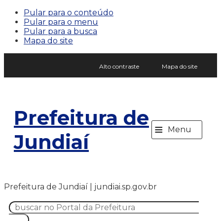
Pular para o conteúdo
Pular para o menu
Pular para a busca
Mapa do site
Alto contraste
Mapa do site
Prefeitura de
≡
Menu
Jundiaí
Prefeitura de Jundiaí | jundiai.sp.gov.br