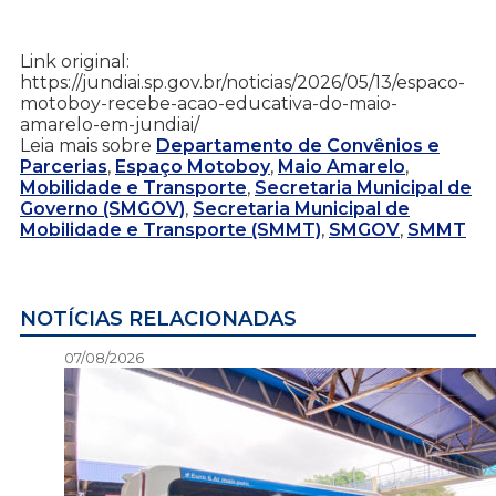
Link original:
https://jundiai.sp.gov.br/noticias/2026/05/13/espaco-
motoboy-recebe-acao-educativa-do-maio-
amarelo-em-jundiai/
Leia mais sobre
Departamento de Convênios e
Parcerias
,
Espaço Motoboy
,
Maio Amarelo
,
Mobilidade e Transporte
,
Secretaria Municipal de
Governo (SMGOV)
,
Secretaria Municipal de
Mobilidade e Transporte (SMMT)
,
SMGOV
,
SMMT
NOTÍCIAS RELACIONADAS
07/08/2026