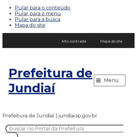
Pular para o conteúdo
Pular para o menu
Pular para a busca
Mapa do site
Alto contraste
Mapa do site
Prefeitura de
≡
Menu
Jundiaí
Prefeitura de Jundiaí | jundiai.sp.gov.br