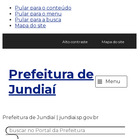
Pular para o conteúdo
Pular para o menu
Pular para a busca
Mapa do site
Alto contraste
Mapa do site
Prefeitura de
≡
Menu
Jundiaí
Prefeitura de Jundiaí | jundiai.sp.gov.br