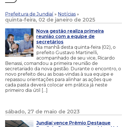
Prefeitura de Jundiaí
»
Notícias
»
quinta-feira, 02 de janeiro de 2025
Nova gestão realiza primeira
reunião com a equipe de
secretários
Na manhã desta quinta-feira (02), o
prefeito Gustavo Martinelli,
acompanhado de seu vice, Ricardo
Benassi, comandou a primeira reunião de
secretariado da nova gestão. Durante o encontro, o
novo prefeito deu as boas-vindas à sua equipe e
repassou orientações para alinhar as ações que
cada pasta deverá colocar em prática já neste
primeiro dia útil […]
sábado, 27 de maio de 2023
Jundiaí vence Prêmio Destaque