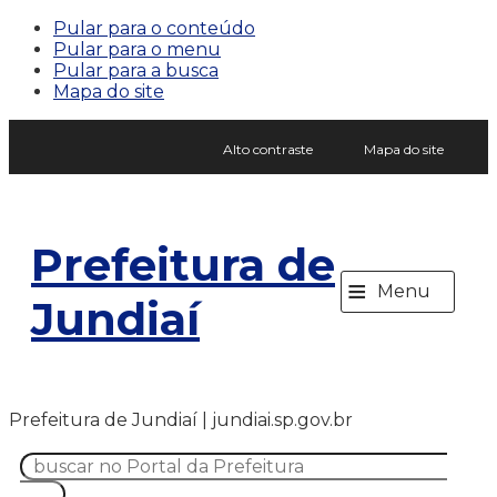
Pular para o conteúdo
Pular para o menu
Pular para a busca
Mapa do site
Alto contraste
Mapa do site
Prefeitura de
≡
Menu
Jundiaí
Prefeitura de Jundiaí | jundiai.sp.gov.br