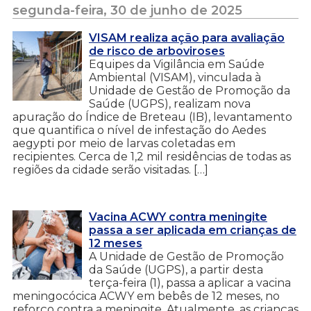
segunda-feira, 30 de junho de 2025
VISAM realiza ação para avaliação
de risco de arboviroses
Equipes da Vigilância em Saúde
Ambiental (VISAM), vinculada à
Unidade de Gestão de Promoção da
Saúde (UGPS), realizam nova
apuração do Índice de Breteau (IB), levantamento
que quantifica o nível de infestação do Aedes
aegypti por meio de larvas coletadas em
recipientes. Cerca de 1,2 mil residências de todas as
regiões da cidade serão visitadas. […]
Vacina ACWY contra meningite
passa a ser aplicada em crianças de
12 meses
A Unidade de Gestão de Promoção
da Saúde (UGPS), a partir desta
terça-feira (1), passa a aplicar a vacina
meningocócica ACWY em bebês de 12 meses, no
reforço contra a meningite. Atualmente, as crianças