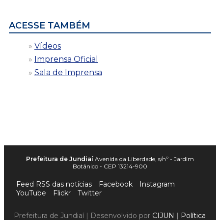
data
ACESSE TAMBÉM
Vídeos
Imprensa Oficial
Sala de Imprensa
Prefeitura de Jundiaí
Avenida da Liberdade, s/nº - Jardim
Botânico - CEP 13214-900
Feed RSS das notícias
Facebook
Instagram
YouTube
Flickr
Twitter
Prefeitura de Jundiaí | Desenvolvido por
CIJUN
|
Política