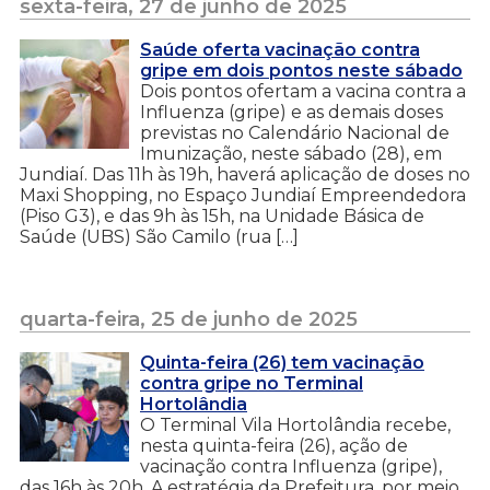
sexta-feira, 27 de junho de 2025
Saúde oferta vacinação contra
gripe em dois pontos neste sábado
Dois pontos ofertam a vacina contra a
Influenza (gripe) e as demais doses
previstas no Calendário Nacional de
Imunização, neste sábado (28), em
Jundiaí. Das 11h às 19h, haverá aplicação de doses no
Maxi Shopping, no Espaço Jundiaí Empreendedora
(Piso G3), e das 9h às 15h, na Unidade Básica de
Saúde (UBS) São Camilo (rua […]
quarta-feira, 25 de junho de 2025
Quinta-feira (26) tem vacinação
contra gripe no Terminal
Hortolândia
O Terminal Vila Hortolândia recebe,
nesta quinta-feira (26), ação de
vacinação contra Influenza (gripe),
das 16h às 20h. A estratégia da Prefeitura, por meio