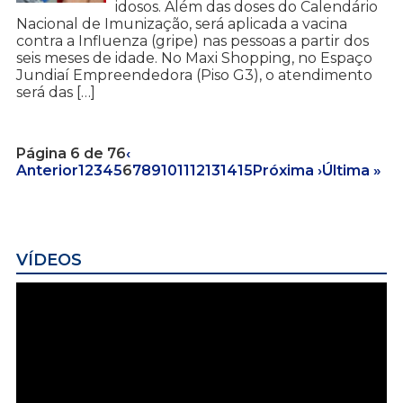
idosos. Além das doses do Calendário
Nacional de Imunização, será aplicada a vacina
contra a Influenza (gripe) nas pessoas a partir dos
seis meses de idade. No Maxi Shopping, no Espaço
Jundiaí Empreendedora (Piso G3), o atendimento
será das […]
Página 6 de 76
‹
Anterior
1
2
3
4
5
6
7
8
9
10
11
12
13
14
15
Próxima ›
Última »
VÍDEOS