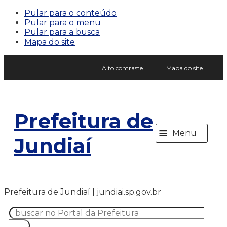
Pular para o conteúdo
Pular para o menu
Pular para a busca
Mapa do site
Alto contraste
Mapa do site
Prefeitura de
≡
Menu
Jundiaí
Prefeitura de Jundiaí | jundiai.sp.gov.br