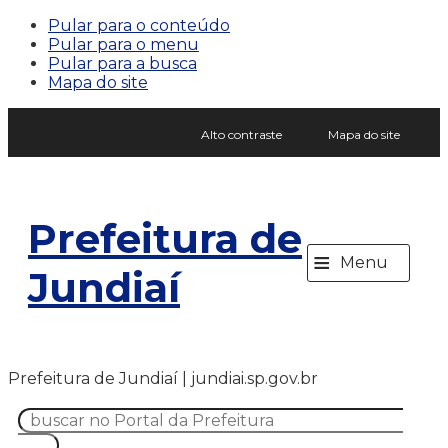
Pular para o conteúdo
Pular para o menu
Pular para a busca
Mapa do site
Alto contraste
Mapa do site
Prefeitura de
≡
Menu
Jundiaí
Prefeitura de Jundiaí | jundiai.sp.gov.br