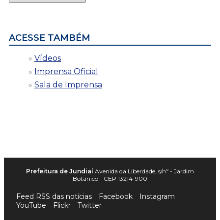
por
data
ACESSE TAMBÉM
Vídeos
Imprensa Oficial
Sala de Imprensa
Prefeitura de Jundiaí
Avenida da Liberdade, s/nº - Jardim
Botânico - CEP 13214-900
Feed RSS das notícias
Facebook
Instagram
YouTube
Flickr
Twitter