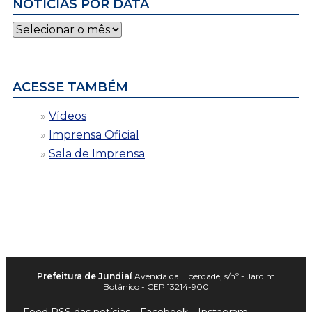
NOTÍCIAS POR DATA
Notícias
por
data
ACESSE TAMBÉM
Vídeos
Imprensa Oficial
Sala de Imprensa
Prefeitura de Jundiaí
Avenida da Liberdade, s/nº - Jardim
Botânico - CEP 13214-900
Feed RSS das notícias
Facebook
Instagram