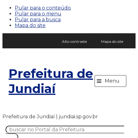
Pular para o conteúdo
Pular para o menu
Pular para a busca
Mapa do site
Alto contraste
Mapa do site
Prefeitura de
≡
Menu
Jundiaí
Prefeitura de Jundiaí | jundiai.sp.gov.br