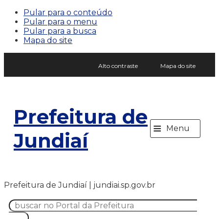
Pular para o conteúdo
Pular para o menu
Pular para a busca
Mapa do site
Alto contraste
Mapa do site
Prefeitura de
≡
Menu
Jundiaí
Prefeitura de Jundiaí | jundiai.sp.gov.br