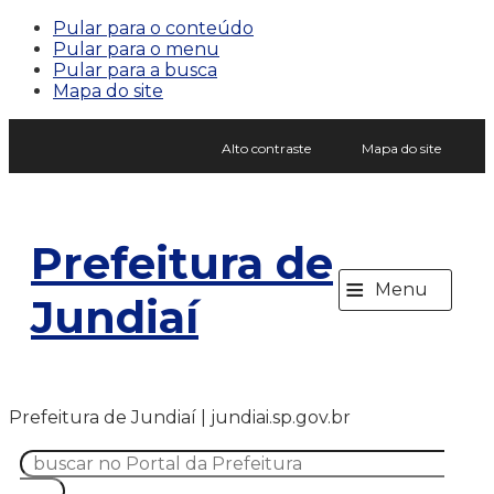
Pular para o conteúdo
Pular para o menu
Pular para a busca
Mapa do site
Alto contraste
Mapa do site
Prefeitura de
≡
Menu
Jundiaí
Prefeitura de Jundiaí | jundiai.sp.gov.br