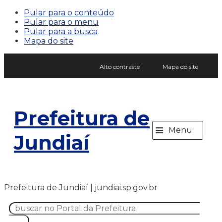
Pular para o conteúdo
Pular para o menu
Pular para a busca
Mapa do site
Alto contraste
Mapa do site
Prefeitura de
≡
Menu
Jundiaí
Prefeitura de Jundiaí | jundiai.sp.gov.br