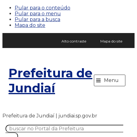
Pular para o conteúdo
Pular para o menu
Pular para a busca
Mapa do site
Alto contraste
Mapa do site
Prefeitura de
≡
Menu
Jundiaí
Prefeitura de Jundiaí | jundiai.sp.gov.br