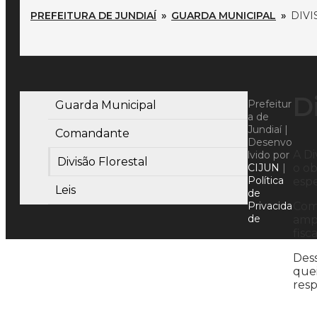
PREFEITURA DE JUNDIAÍ
»
GUARDA MUNICIPAL
»
DIVI
D
Prefeitur
Guarda Municipal
a de
Jundiaí |
Comandante
Desenvo
A Di
lvido por
Divisão Florestal
CIJUN
|
o ob
Política
espe
Leis
de
Privacida
Com 
de
ampl
fisc
Dess
quei
resp