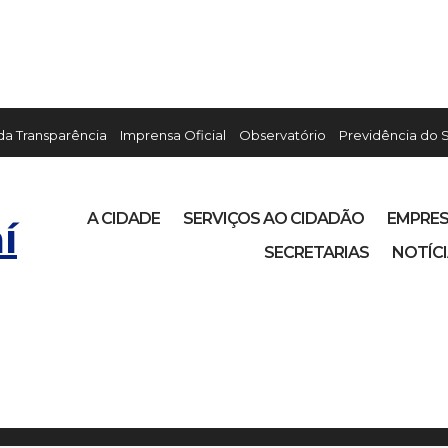
 da Transparência
Imprensa Oficial
Observatório
Previdência do 
A CIDADE
SERVIÇOS AO CIDADÃO
EMPRE
í
SECRETARIAS
NOTÍC