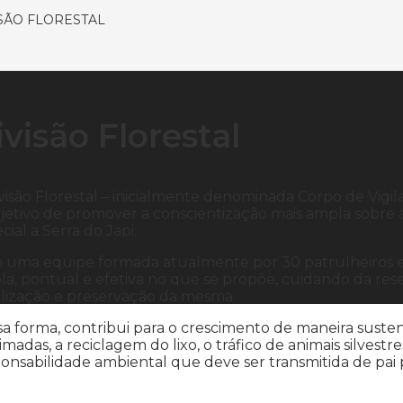
SÃO FLORESTAL
ivisão Florestal
visão Florestal – inicialmente denominada Corpo de Vigi
jetivo de promover a conscientização mais ampla sobre 
cial a Serra do Japi.
uma equipe formada atualmente por 30 patrulheiros ecol
a, pontual e efetiva no que se propõe, cuidando da res
alização e preservação da mesma.
a forma, contribui para o crescimento de maneira suste
madas, a reciclagem do lixo, o tráfico de animais silvestr
onsabilidade ambiental que deve ser transmitida de pai p