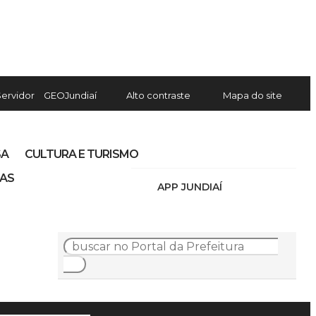
Servidor
GEOJundiaí
Alto contraste
Mapa do site
SA
CULTURA E TURISMO
IAS
APP JUNDIAÍ