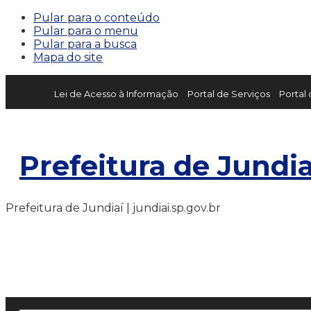
Pular para o conteúdo
Pular para o menu
Pular para a busca
Mapa do site
Lei de Acesso à Informação
Portal de Serviços
Portal
Prefeitura de Jundia
Prefeitura de Jundiaí | jundiai.sp.gov.br