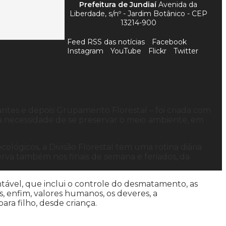
Prefeitura de Jundiaí
Avenida da
Liberdade, s/nº - Jardim Botânico - CEP
13214-900
Feed RSS das notícias
Facebook
Instagram
YouTube
Flickr
Twitter
lantes e depois Grupamento Florestal – foi criada com
a necessidade de se preservar o meio ambiente, em
ógicos, a Divisão Florestal tem uma rotina diária
erva também nos finais de semana e feriados, da
ntável, que inclui o controle do desmatamento, as
es, enfim, valores humanos, os deveres, a
ara filho, desde criança.