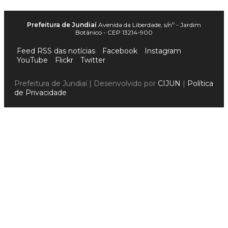
Prefeitura de Jundiaí
Avenida da Liberdade, s/nº - Jardim
Botânico - CEP 13214-900
Feed RSS das notícias
Facebook
Instagram
YouTube
Flickr
Twitter
Prefeitura de Jundiaí | Desenvolvido por
CIJUN
|
Política
de Privacidade