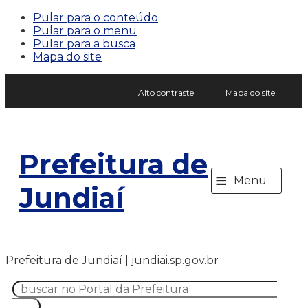
Pular para o conteúdo
Pular para o menu
Pular para a busca
Mapa do site
Alto contraste
Mapa do site
Prefeitura de
≡
Menu
Jundiaí
Prefeitura de Jundiaí | jundiai.sp.gov.br