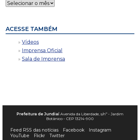
Notícias
por
data
ACESSE TAMBÉM
Vídeos
Imprensa Oficial
Sala de Imprensa
Prefeitura de Jundiaí
Avenida da Liberdade, s/nº - Jardim
Botânico - CEP 13214-900
Feed RSS das notícias
Facebook
Instagram
YouTube
Flickr
Twitter