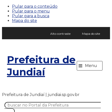
Pular para o conteúdo
Pular para o menu
Pular para a busca
Mapa do site
Alto contraste
Mapa do site
Prefeitura de
≡
Menu
Jundiaí
Prefeitura de Jundiaí | jundiai.sp.gov.br