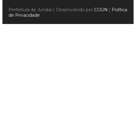
Prefeitura de Jundiaí | Desenvolvido por
CIJUN
|
Política
de Privacidade