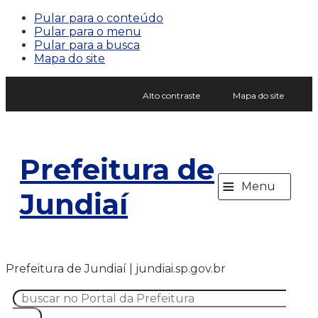
Pular para o conteúdo
Pular para o menu
Pular para a busca
Mapa do site
Alto contraste
Mapa do site
Prefeitura de
≡
Menu
Jundiaí
Prefeitura de Jundiaí | jundiai.sp.gov.br