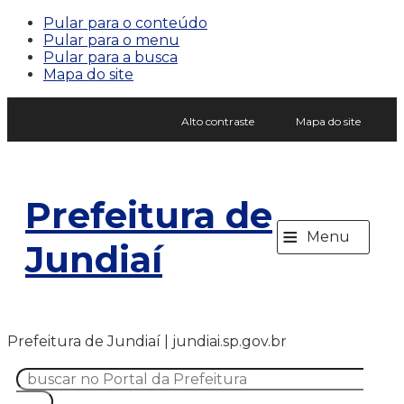
Pular para o conteúdo
Pular para o menu
Pular para a busca
Mapa do site
Alto contraste
Mapa do site
Prefeitura de
≡
Menu
Jundiaí
Prefeitura de Jundiaí | jundiai.sp.gov.br