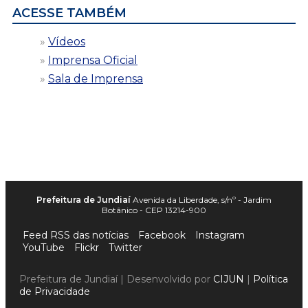
ACESSE TAMBÉM
Vídeos
Imprensa Oficial
Sala de Imprensa
Prefeitura de Jundiaí
Avenida da Liberdade, s/nº - Jardim
Botânico - CEP 13214-900
Feed RSS das notícias
Facebook
Instagram
YouTube
Flickr
Twitter
Prefeitura de Jundiaí | Desenvolvido por
CIJUN
|
Política
de Privacidade