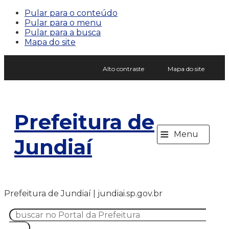
Pular para o conteúdo
Pular para o menu
Pular para a busca
Mapa do site
Alto contraste
Mapa do site
Prefeitura de
≡
Menu
Jundiaí
Prefeitura de Jundiaí | jundiai.sp.gov.br