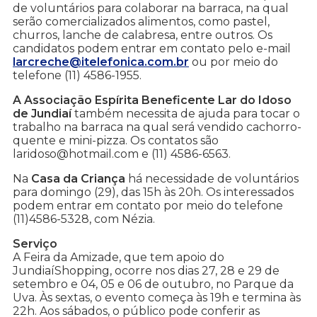
de voluntários para colaborar na barraca, na qual
serão comercializados alimentos, como pastel,
churros, lanche de calabresa, entre outros. Os
candidatos podem entrar em contato pelo e-mail
larcreche@itelefonica.com.br
ou por meio do
telefone (11) 4586-1955.
A Associação Espírita Beneficente Lar do Idoso
de Jundiaí
também necessita de ajuda para tocar o
trabalho na barraca na qual será vendido cachorro-
quente e mini-pizza. Os contatos são
laridoso@hotmail.com e (11) 4586-6563.
Na
Casa da Criança
há necessidade de voluntários
para domingo (29), das 15h às 20h. Os interessados
podem entrar em contato por meio do telefone
(11)4586-5328, com Nézia.
Serviço
A Feira da Amizade, que tem apoio do
JundiaíShopping, ocorre nos dias 27, 28 e 29 de
setembro e 04, 05 e 06 de outubro, no Parque da
Uva. Às sextas, o evento começa às 19h e termina às
22h. Aos sábados, o público pode conferir as