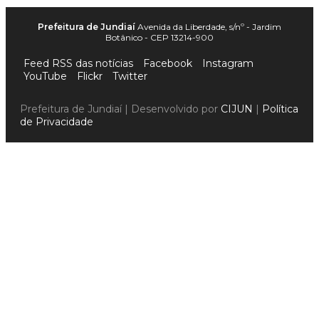
Prefeitura de Jundiaí
Avenida da Liberdade, s/nº - Jardim
Botânico - CEP 13214-900
Feed RSS das notícias
Facebook
Instagram
YouTube
Flickr
Twitter
Prefeitura de Jundiaí | Desenvolvido por
CIJUN
|
Política
de Privacidade