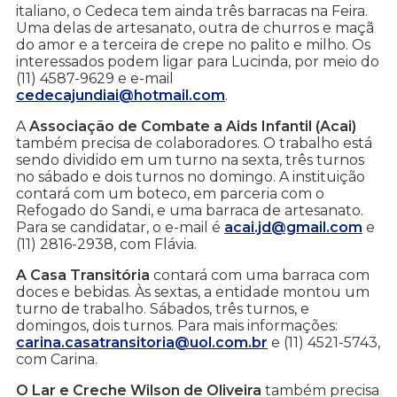
italiano, o Cedeca tem ainda três barracas na Feira.
Uma delas de artesanato, outra de churros e maçã
do amor e a terceira de crepe no palito e milho. Os
interessados podem ligar para Lucinda, por meio do
(11) 4587-9629 e e-mail
cedecajundiai@hotmail.com
.
A
Associação de Combate a Aids Infantil (Acai)
também precisa de colaboradores. O trabalho está
sendo dividido em um turno na sexta, três turnos
no sábado e dois turnos no domingo. A instituição
contará com um boteco, em parceria com o
Refogado do Sandi, e uma barraca de artesanato.
Para se candidatar, o e-mail é
acai.jd@gmail.com
e
(11) 2816-2938, com Flávia.
A Casa Transitória
contará com uma barraca com
doces e bebidas. Às sextas, a entidade montou um
turno de trabalho. Sábados, três turnos, e
domingos, dois turnos. Para mais informações:
carina.casatransitoria@uol.com.br
e (11) 4521-5743,
com Carina.
O Lar e Creche Wilson de Oliveira
também precisa