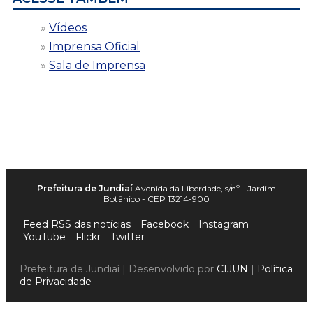
Vídeos
Imprensa Oficial
Sala de Imprensa
Prefeitura de Jundiaí
Avenida da Liberdade, s/nº - Jardim
Botânico - CEP 13214-900
Feed RSS das notícias
Facebook
Instagram
YouTube
Flickr
Twitter
Prefeitura de Jundiaí | Desenvolvido por
CIJUN
|
Política
de Privacidade