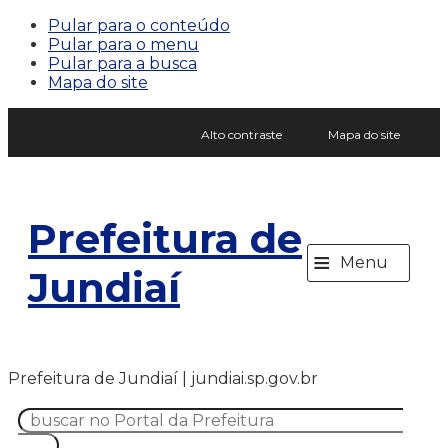
Pular para o conteúdo
Pular para o menu
Pular para a busca
Mapa do site
Alto contraste
Mapa do site
Prefeitura de
≡
Menu
Jundiaí
Prefeitura de Jundiaí | jundiai.sp.gov.br