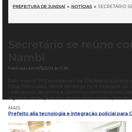
PREFEITURA DE JUNDIAÍ
»
NOTÍCIAS
»
SECRETÁRIO S
Secretário se reúne c
Nambi
Publicada em 01/12/2013 às 13:35
Pelo menos 100 moradores da Vila Nambi particip
Dinei Pasqualini, neste domingo (1). A exemplo de 
realizações da pasta e ouvido as reivindicações d
algumas delas já estão sendo executadas pela atu
MAIS
Prefeito alia tecnologia e integração policial para 