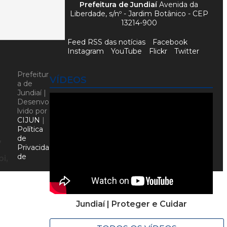
Prefeitura de Jundiaí
Avenida da
Liberdade, s/nº - Jardim Botânico - CEP
13214-900
Feed RSS das notícias
Facebook
Instagram
YouTube
Flickr
Twitter
Prefeitur
VÍDEOS
a de
Jundiaí |
Desenvo
lvido por
CIJUN
|
Política
de
,
Privacida
de
i,
Jundiaí | Proteger e Cuidar