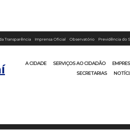
 da Transparência
Imprensa Oficial
Observatório
Previdência do 
A CIDADE
SERVIÇOS AO CIDADÃO
EMPRE
í
SECRETARIAS
NOTÍC