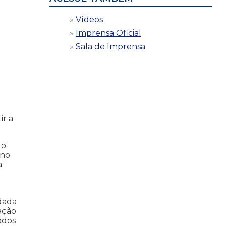
Vídeos
Imprensa Oficial
Sala de Imprensa
ir a
 o
rno
a
dada
ação
odos