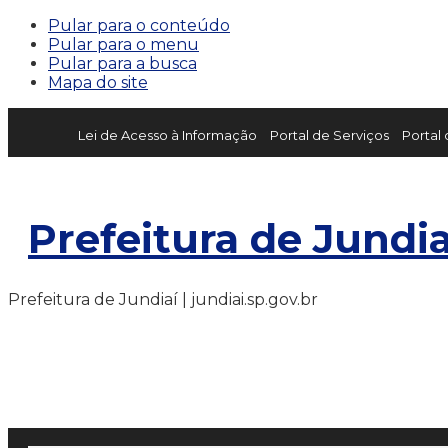
Pular para o conteúdo
Pular para o menu
Pular para a busca
Mapa do site
Lei de Acesso à Informação
Portal de Serviços
Portal
Prefeitura de Jundia
Prefeitura de Jundiaí | jundiai.sp.gov.br