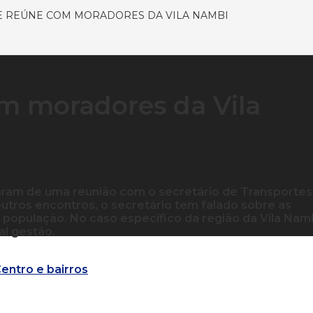
E REÚNE COM MORADORES DA VILA NAMBI
om moradores da Vila
aram de uma reunião com o secretário de Transportes
outros encontros, o secretário tem falado sobre as
a população. No caso específico da região da Vila Namb
al gestão.
Centro e bairros