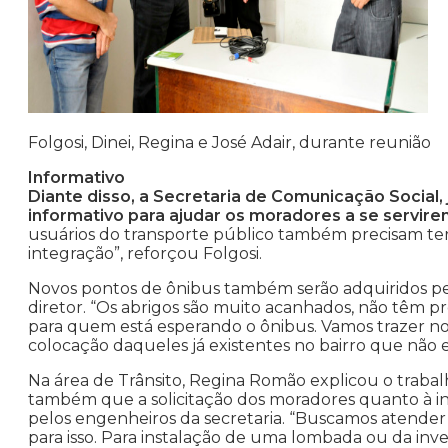
Folgosi, Dinei, Regina e José Adair, durante reunião
Informativo
Diante disso, a Secretaria de Comunicação Social,
informativo para ajudar os moradores a se servire
usuários do transporte público também precisam ter
integração”, reforçou Folgosi.
Novos pontos de ônibus também serão adquiridos pel
diretor. “Os abrigos são muito acanhados, não têm 
para quem está esperando o ônibus. Vamos trazer no
colocação daqueles já existentes no bairro que nã
Na área de Trânsito, Regina Romão explicou o trabalho
também que a solicitação dos moradores quanto à in
pelos engenheiros da secretaria. “Buscamos atender 
para isso. Para instalação de uma lombada ou da in