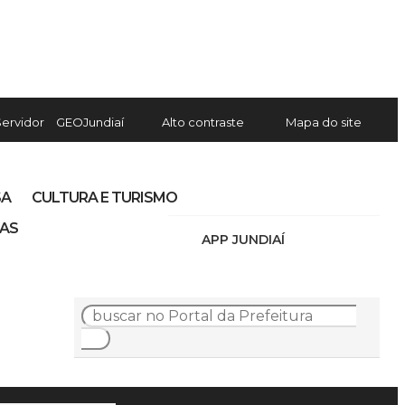
Servidor
GEOJundiaí
Alto contraste
Mapa do site
SA
CULTURA E TURISMO
IAS
APP JUNDIAÍ