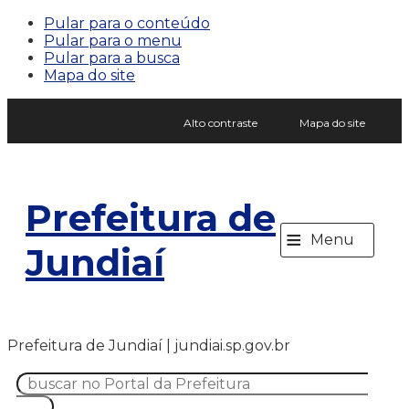
Pular para o conteúdo
Pular para o menu
Pular para a busca
Mapa do site
Alto contraste
Mapa do site
Prefeitura de
≡
Menu
Jundiaí
Prefeitura de Jundiaí | jundiai.sp.gov.br