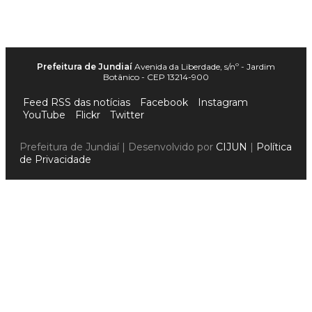
Prefeitura de Jundiaí
Avenida da Liberdade, s/nº - Jardim
Botânico - CEP 13214-900
Feed RSS das notícias
Facebook
Instagram
YouTube
Flickr
Twitter
Prefeitura de Jundiaí | Desenvolvido por
CIJUN
|
Política
de Privacidade