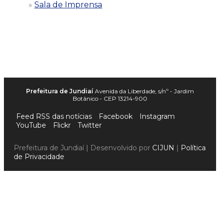
Sala de Imprensa
Prefeitura de Jundiaí
Avenida da Liberdade, s/nº - Jardim
Botânico - CEP 13214-900
Feed RSS das notícias
Facebook
Instagram
YouTube
Flickr
Twitter
Prefeitura de Jundiaí | Desenvolvido por
CIJUN
|
Política
de Privacidade