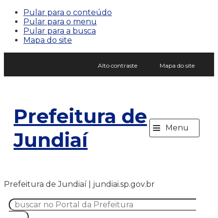
Pular para o conteúdo
Pular para o menu
Pular para a busca
Mapa do site
Alto contraste
Mapa do site
Prefeitura de
≡
Menu
Jundiaí
Prefeitura de Jundiaí | jundiai.sp.gov.br