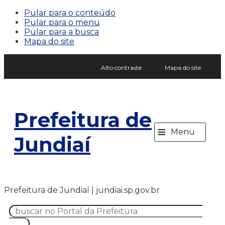
Pular para o conteúdo
Pular para o menu
Pular para a busca
Mapa do site
Alto contraste
Mapa do site
Prefeitura de
≡
Menu
Jundiaí
Prefeitura de Jundiaí | jundiai.sp.gov.br