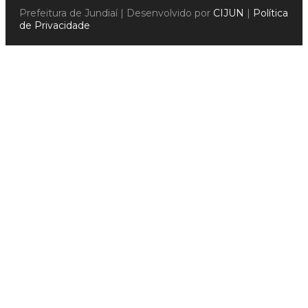
Prefeitura de Jundiaí | Desenvolvido por
CIJUN
|
Política
de Privacidade