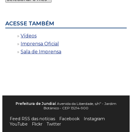
por
data
ACESSE TAMBÉM
Vídeos
Imprensa Oficial
Sala de Imprensa
Prefeitura de Jundiaí
Avenida da Liberdade, s/nº - Jardim
Botânico - CEP 13214-900
Feed RSS das notícias
Facebook
Instagram
YouTube
Flickr
Twitter