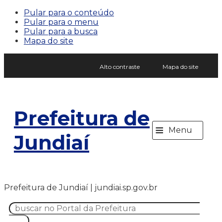
Pular para o conteúdo
Pular para o menu
Pular para a busca
Mapa do site
Alto contraste
Mapa do site
Prefeitura de
≡
Menu
Jundiaí
Prefeitura de Jundiaí | jundiai.sp.gov.br