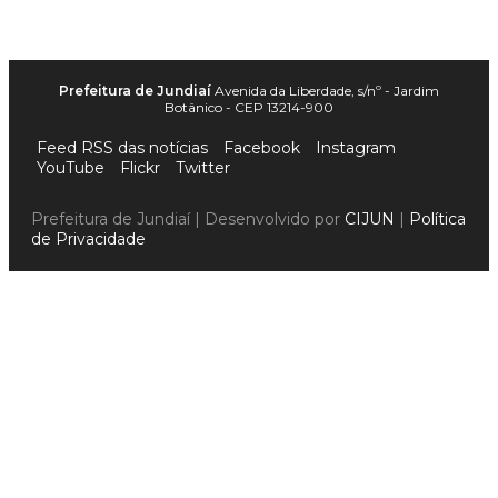
Prefeitura de Jundiaí
Avenida da Liberdade, s/nº - Jardim
Botânico - CEP 13214-900
Feed RSS das notícias
Facebook
Instagram
YouTube
Flickr
Twitter
Prefeitura de Jundiaí | Desenvolvido por
CIJUN
|
Política
de Privacidade