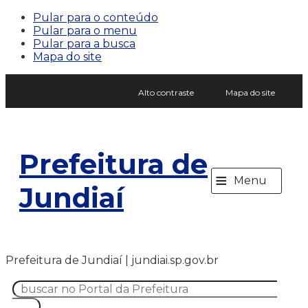
Pular para o conteúdo
Pular para o menu
Pular para a busca
Mapa do site
Alto contraste
Mapa do site
Prefeitura de
≡
Menu
Jundiaí
Prefeitura de Jundiaí | jundiai.sp.gov.br