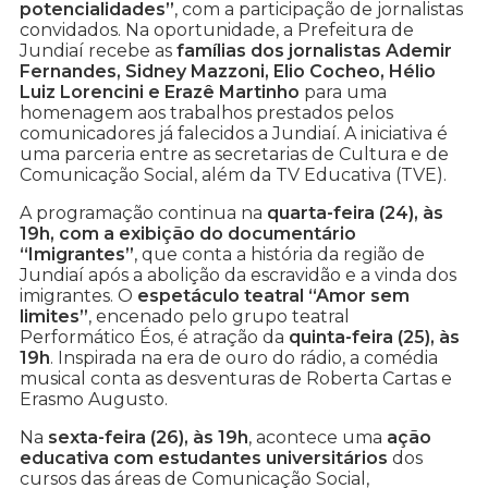
potencialidades”
, com a participação de jornalistas
convidados. Na oportunidade, a Prefeitura de
Jundiaí recebe as
famílias dos jornalistas Ademir
Fernandes, Sidney Mazzoni, Elio Cocheo, Hélio
Luiz Lorencini e Erazê Martinho
para uma
homenagem aos trabalhos prestados pelos
comunicadores já falecidos a Jundiaí. A iniciativa é
uma parceria entre as secretarias de Cultura e de
Comunicação Social, além da TV Educativa (TVE).
A programação continua na
quarta-feira (24), às
19h, com a exibição do documentário
“Imigrantes”
, que conta a história da região de
Jundiaí após a abolição da escravidão e a vinda dos
imigrantes. O
espetáculo teatral “Amor sem
limites”
, encenado pelo grupo teatral
Performático Éos, é atração da
quinta-feira (25), às
19h
. Inspirada na era de ouro do rádio, a comédia
musical conta as desventuras de Roberta Cartas e
Erasmo Augusto.
Na
sexta-feira (26), às 19h
, acontece uma
ação
educativa com estudantes universitários
dos
cursos das áreas de Comunicação Social,