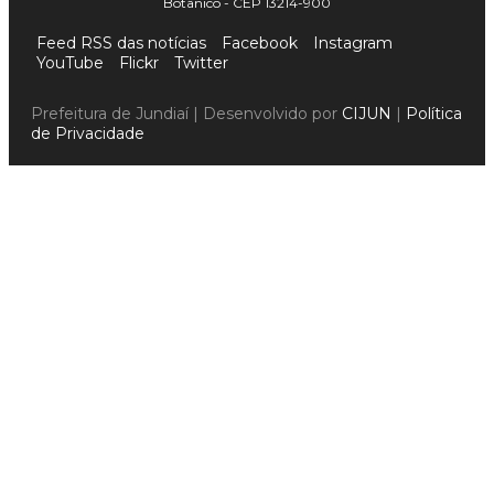
Botânico - CEP 13214-900
Feed RSS das notícias
Facebook
Instagram
YouTube
Flickr
Twitter
Prefeitura de Jundiaí | Desenvolvido por
CIJUN
|
Política
de Privacidade