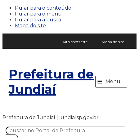
Pular para o conteúdo
Pular para o menu
Pular para a busca
Mapa do site
Alto contraste
Mapa do site
Prefeitura de
≡
Menu
Jundiaí
Prefeitura de Jundiaí | jundiai.sp.gov.br