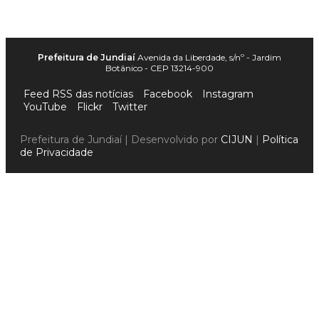
Prefeitura de Jundiaí
Avenida da Liberdade, s/nº - Jardim
Botânico - CEP 13214-900
Feed RSS das notícias
Facebook
Instagram
YouTube
Flickr
Twitter
Prefeitura de Jundiaí | Desenvolvido por
CIJUN
|
Política
de Privacidade