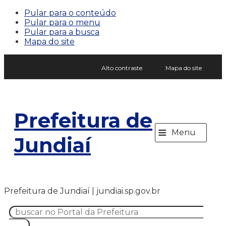
Pular para o conteúdo
Pular para o menu
Pular para a busca
Mapa do site
Alto contraste
Mapa do site
Prefeitura de
≡
Menu
Jundiaí
Prefeitura de Jundiaí | jundiai.sp.gov.br