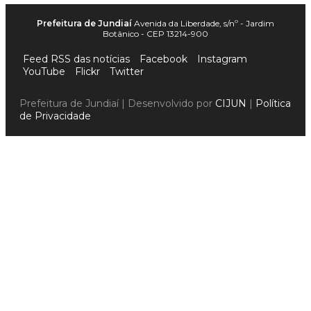
Prefeitura de Jundiaí
Avenida da Liberdade, s/nº - Jardim
Botânico - CEP 13214-900
Feed RSS das notícias
Facebook
Instagram
YouTube
Flickr
Twitter
Prefeitura de Jundiaí | Desenvolvido por
CIJUN
|
Política
de Privacidade